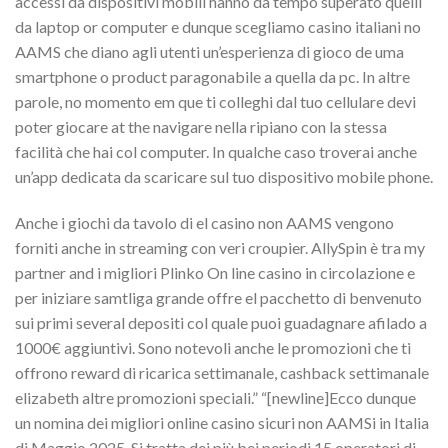
accessi da dispositivi mobili hanno da tempo superato quelli
da laptop or computer e dunque scegliamo casino italiani no
AAMS che diano agli utenti un’esperienza di gioco de uma
smartphone o product paragonabile a quella da pc. In altre
parole, no momento em que ti colleghi dal tuo cellulare devi
poter giocare at the navigare nella ripiano con la stessa
facilità che hai col computer. In qualche caso troverai anche
un’app dedicata da scaricare sul tuo dispositivo mobile phone.
Anche i giochi da tavolo di el casino non AAMS vengono
forniti anche in streaming con veri croupier. AllySpin è tra my
partner and i migliori Plinko On line casino in circolazione e
per iniziare samtliga grande offre el pacchetto di benvenuto
sui primi several depositi col quale puoi guadagnare afilado a
1000€ aggiuntivi. Sono notevoli anche le promozioni che ti
offrono reward di ricarica settimanale, cashback settimanale
elizabeth altre promozioni speciali.” “[newline]Ecco dunque
un nomina dei migliori online casino sicuri non AAMSi in Italia
di Maggio 2025. Si tratta dei più bei periodi 15 operatori di