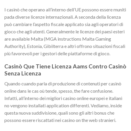
I casinò che operano all’interno dell’UE possono essere muniti
pada diverse licenze internazionali. A seconda della licenza
può cambiare l’aspetto fiscale applicato sia agli operatori di
gioco che agli utenti. Generalmente le licenze dei paesi esteri
are available Malta (MGA instructions Malta Gaming
Authority), Estonia, Gibilterra e altri offrono situazioni fiscali
più favorevoli per i gestori delle piattaforme di gioco.
Casinò Que Tiene Licenza Aams Contro Casinò
Senza Licenza
Quando cuando parla di produzione di contenuti per casinò
online dans le cas où tende, spesso, the fare confusione.
Infatti, all’interno dei migliori casino online europei e italiani
no vengono installati application differenti. Vediamo, inside
questa nuova suddivisione, quali sono gli altri bonus che
possono essere riscattati nei casino on the web stranieri.