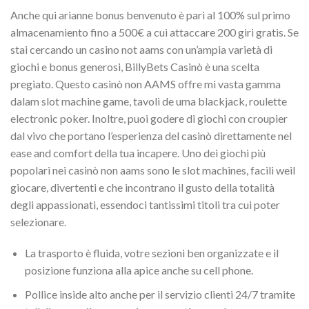
Anche qui arianne bonus benvenuto è pari al 100% sul primo
almacenamiento fino a 500€ a cui attaccare 200 giri gratis. Se
stai cercando un casino not aams con un’ampia varietà di
giochi e bonus generosi, BillyBets Casinò è una scelta
pregiato. Questo casinò non AAMS offre mi vasta gamma
dalam slot machine game, tavoli de uma blackjack, roulette
electronic poker. Inoltre, puoi godere di giochi con croupier
dal vivo che portano l’esperienza del casinò direttamente nel
ease and comfort della tua incapere. Uno dei giochi più
popolari nei casinò non aams sono le slot machines, facili weil
giocare, divertenti e che incontrano il gusto della totalità
degli appassionati, essendoci tantissimi titoli tra cui poter
selezionare.
La trasporto è fluida, votre sezioni ben organizzate e il
posizione funziona alla apice anche su cell phone.
Pollice inside alto anche per il servizio clienti 24/7 tramite