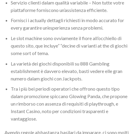
Servizio clienti dalam qualità variabile – Non tutte votre
piattaforme forniscono un’assistenza efficiente.
Fornisci i actually dettagli richiesti in modo accurato for
every garantire un’esperienza senza problemi.
Le slot machine sono ovviamente il fiore all’occhiello di
questo sito, que incluye” “decine di varianti at the di giochi
some sort of tema.
La varietà dei giochi disponibili su 888 Gambling
establishment è davvero elevato, basti vedere elle gran
numero dalam giochi con Jackpots.
Tra i più bei periodi operatori che offrono questo tipo
dalam promozione spiccano Glowing Panda, che propone
un rimborso con assenza di requisiti di playthrough, e
Instant Casino, noto per condizioni trasparenti e
vantaggiose.
Avendo regole abbastanza basilari da imparare, ci sono molti