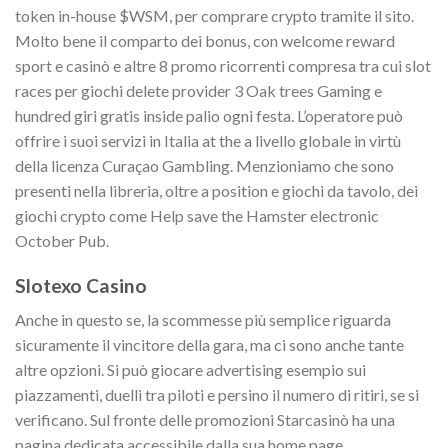
token in-house $WSM, per comprare crypto tramite il sito.
Molto bene il comparto dei bonus, con welcome reward
sport e casinò e altre 8 promo ricorrenti compresa tra cui slot
races per giochi delete provider 3 Oak trees Gaming e
hundred giri gratis inside palio ogni festa. L’operatore può
offrire i suoi servizi in Italia at the a livello globale in virtù
della licenza Curaçao Gambling. Menzioniamo che sono
presenti nella libreria, oltre a position e giochi da tavolo, dei
giochi crypto come Help save the Hamster electronic
October Pub.
Slotexo Casino
Anche in questo se, la scommesse più semplice riguarda
sicuramente il vincitore della gara, ma ci sono anche tante
altre opzioni. Si può giocare advertising esempio sui
piazzamenti, duelli tra piloti e persino il numero di ritiri, se si
verificano. Sul fronte delle promozioni Starcasinò ha una
pagina dedicata accessibile dalla sua home page.