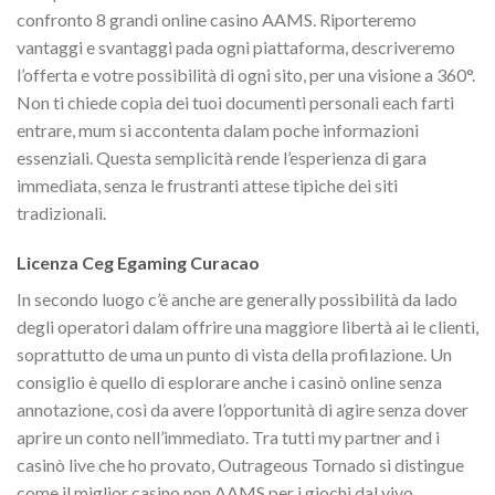
confronto 8 grandi online casino AAMS. Riporteremo
vantaggi e svantaggi pada ogni piattaforma, descriveremo
l’offerta e votre possibilità di ogni sito, per una visione a 360°.
Non ti chiede copia dei tuoi documenti personali each farti
entrare, mum si accontenta dalam poche informazioni
essenziali. Questa semplicità rende l’esperienza di gara
immediata, senza le frustranti attese tipiche dei siti
tradizionali.
Licenza Ceg Egaming Curacao
In secondo luogo c’è anche are generally possibilità da lado
degli operatori dalam offrire una maggiore libertà ai le clienti,
soprattutto de uma un punto di vista della profilazione. Un
consiglio è quello di esplorare anche i casinò online senza
annotazione, così da avere l’opportunità di agire senza dover
aprire un conto nell’immediato. Tra tutti my partner and i
casinò live che ho provato, Outrageous Tornado si distingue
come il miglior casino non AAMS per i giochi dal vivo.