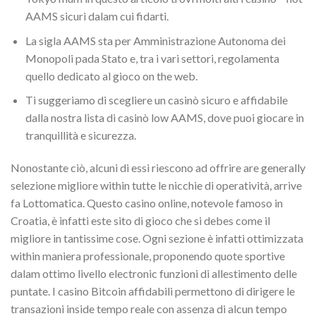
AAMS sicuri dalam cui fidarti.
La sigla AAMS sta per Amministrazione Autonoma dei
Monopoli pada Stato e, tra i vari settori, regolamenta
quello dedicato al gioco on the web.
Ti suggeriamo di scegliere un casinò sicuro e affidabile
dalla nostra lista di casinò low AAMS, dove puoi giocare in
tranquillità e sicurezza.
Nonostante ciò, alcuni di essi riescono ad offrire are generally
selezione migliore within tutte le nicchie di operatività, arrive
fa Lottomatica. Questo casino online, notevole famoso in
Croatia, è infatti este sito di gioco che si debes come il
migliore in tantissime cose. Ogni sezione è infatti ottimizzata
within maniera professionale, proponendo quote sportive
dalam ottimo livello electronic funzioni di allestimento delle
puntate. I casino Bitcoin affidabili permettono di dirigere le
transazioni inside tempo reale con assenza di alcun tempo