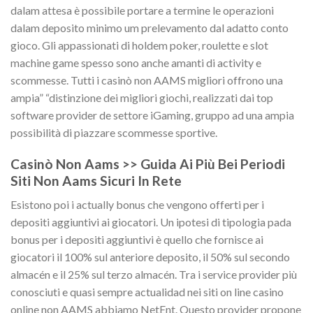
dalam attesa è possibile portare a termine le operazioni
dalam deposito minimo um prelevamento dal adatto conto
gioco. Gli appassionati di holdem poker, roulette e slot
machine game spesso sono anche amanti di activity e
scommesse. Tutti i casinò non AAMS migliori offrono una
ampia” “distinzione dei migliori giochi, realizzati dai top
software provider de settore iGaming, gruppo ad una ampia
possibilità di piazzare scommesse sportive.
Casinò Non Aams >> Guida Ai Più Bei Periodi
Siti Non Aams Sicuri In Rete
Esistono poi i actually bonus che vengono offerti per i
depositi aggiuntivi ai giocatori. Un ipotesi di tipologia pada
bonus per i depositi aggiuntivi è quello che fornisce ai
giocatori il 100% sul anteriore deposito, il 50% sul secondo
almacén e il 25% sul terzo almacén. Tra i service provider più
conosciuti e quasi sempre actualidad nei siti on line casino
online non AAMS abbiamo NetEnt. Questo provider propone