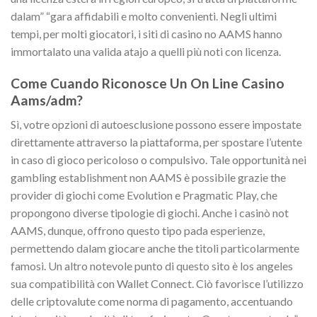
dalam” “gara affidabili e molto convenienti. Negli ultimi
tempi, per molti giocatori, i siti di casino no AAMS hanno
immortalato una valida atajo a quelli più noti con licenza.
Come Cuando Riconosce Un On Line Casino
Aams/adm?
Sì, votre opzioni di autoesclusione possono essere impostate
direttamente attraverso la piattaforma, per spostare l’utente
in caso di gioco pericoloso o compulsivo. Tale opportunità nei
gambling establishment non AAMS è possibile grazie the
provider di giochi come Evolution e Pragmatic Play, che
propongono diverse tipologie di giochi. Anche i casinò not
AAMS, dunque, offrono questo tipo pada esperienze,
permettendo dalam giocare anche the titoli particolarmente
famosi. Un altro notevole punto di questo sito è los angeles
sua compatibilità con Wallet Connect. Ciò favorisce l’utilizzo
delle criptovalute come norma di pagamento, accentuando