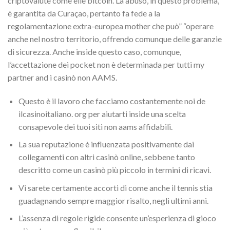
criptovalute come elle bitcoin. La abuso, in questo problema,
è garantita da Curaçao, pertanto fa fede a la
regolamentazione extra-europea mother che può” “operare
anche nel nostro territorio, offrendo comunque delle garanzie
di sicurezza. Anche inside questo caso, comunque,
l’accettazione dei pocket non è determinada per tutti my
partner and i casinò non AAMS.
Questo è il lavoro che facciamo costantemente noi de
ilcasinoitaliano. org per aiutarti inside una scelta
consapevole dei tuoi siti non aams affidabili.
La sua reputazione è influenzata positivamente dai
collegamenti con altri casinò online, sebbene tanto
descritto come un casinò più piccolo in termini di ricavi.
Vi sarete certamente accorti di come anche il tennis stia
guadagnando sempre maggior risalto, negli ultimi anni.
L’assenza di regole rigide consente un’esperienza di gioco