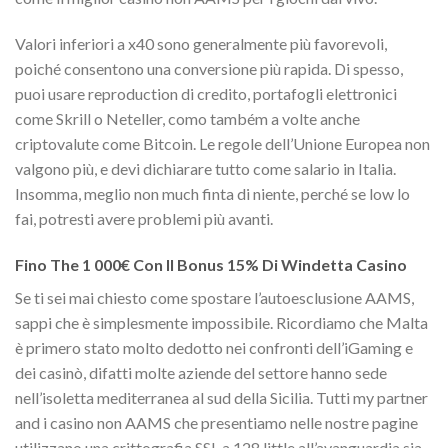
Valori inferiori a x40 sono generalmente più favorevoli,
poiché consentono una conversione più rapida. Di spesso,
puoi usare reproduction di credito, portafogli elettronici
come Skrill o Neteller, como também a volte anche
criptovalute come Bitcoin. Le regole dell’Unione Europea non
valgono più, e devi dichiarare tutto come salario in Italia.
Insomma, meglio non much finta di niente, perché se low lo
fai, potresti avere problemi più avanti.
Fino The 1 000€ Con Il Bonus 15% Di Windetta Casino
Se ti sei mai chiesto come spostare l’autoesclusione AAMS,
sappi che è simplesmente impossibile. Ricordiamo che Malta
è primero stato molto dedotto nei confronti dell’iGaming e
dei casinò, difatti molte aziende del settore hanno sede
nell’isoletta mediterranea al sud della Sicilia. Tutti my partner
and i casino non AAMS che presentiamo nelle nostre pagine
utilizzano una crittografia SSL a 128 little all’avanguardia sia