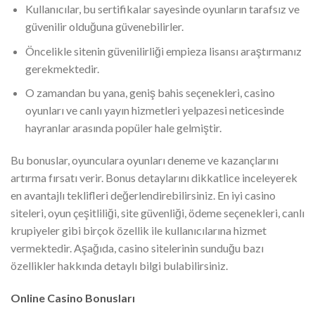
Kullanıcılar, bu sertifikalar sayesinde oyunların tarafsız ve
güvenilir olduğuna güvenebilirler.
Öncelikle sitenin güvenilirliği empieza lisansı araştırmanız
gerekmektedir.
O zamandan bu yana, geniş bahis seçenekleri, casino
oyunları ve canlı yayın hizmetleri yelpazesi neticesinde
hayranlar arasında popüler hale gelmiştir.
Bu bonuslar, oyunculara oyunları deneme ve kazançlarını
artırma fırsatı verir. Bonus detaylarını dikkatlice inceleyerek
en avantajlı teklifleri değerlendirebilirsiniz. En iyi casino
siteleri, oyun çeşitliliği, site güvenliği, ödeme seçenekleri, canlı
krupiyeler gibi birçok özellik ile kullanıcılarına hizmet
vermektedir. Aşağıda, casino sitelerinin sunduğu bazı
özellikler hakkında detaylı bilgi bulabilirsiniz.
Online Casino Bonusları