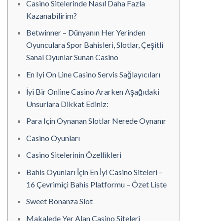
Casino Sitelerinde Nasıl Daha Fazla
Kazanabilirim?
Betwinner – Dünyanın Her Yerinden
Oyunculara Spor Bahisleri, Slotlar, Çeşitli
Sanal Oyunlar Sunan Casino
En Iyi On Line Casino Servis Sağlayıcıları
İyi Bir Online Casino Ararken Aşağıdaki
Unsurlara Dikkat Ediniz:
Para Için Oynanan Slotlar Nerede Oynanır
Casino Oyunları
Casino Sitelerinin Özellikleri
Bahis Oyunları İçin En İyi Casino Siteleri –
16 Çevrimiçi Bahis Platformu – Özet Liste
Sweet Bonanza Slot
Makalede Yer Alan Casino Siteleri