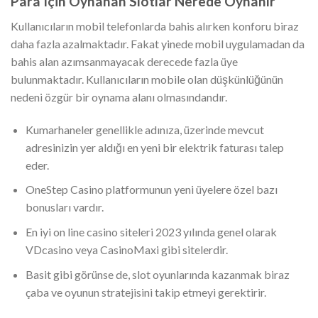
Para Için Oynanan Slotlar Nerede Oynanır
Kullanıcıların mobil telefonlarda bahis alırken konforu biraz
daha fazla azalmaktadır. Fakat yinede mobil uygulamadan da
bahis alan azımsanmayacak derecede fazla üye
bulunmaktadır. Kullanıcıların mobile olan düşkünlüğünün
nedeni özgür bir oynama alanı olmasındandır.
Kumarhaneler genellikle adınıza, üzerinde mevcut
adresinizin yer aldığı en yeni bir elektrik faturası talep
eder.
OneStep Casino platformunun yeni üyelere özel bazı
bonusları vardır.
En iyi on line casino siteleri 2023 yılında genel olarak
VDcasino veya CasinoMaxi gibi sitelerdir.
Basit gibi görünse de, slot oyunlarında kazanmak biraz
çaba ve oyunun stratejisini takip etmeyi gerektirir.