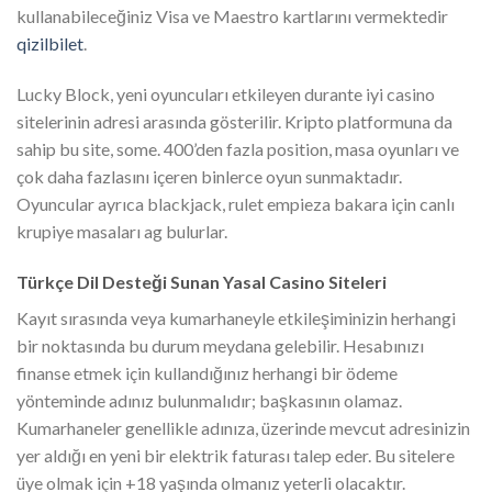
kullanabileceğiniz Visa ve Maestro kartlarını vermektedir
qizilbilet
.
Lucky Block, yeni oyuncuları etkileyen durante iyi casino
sitelerinin adresi arasında gösterilir. Kripto platformuna da
sahip bu site, some. 400’den fazla position, masa oyunları ve
çok daha fazlasını içeren binlerce oyun sunmaktadır.
Oyuncular ayrıca blackjack, rulet empieza bakara için canlı
krupiye masaları ag bulurlar.
Türkçe Dil Desteği Sunan Yasal Casino Siteleri
Kayıt sırasında veya kumarhaneyle etkileşiminizin herhangi
bir noktasında bu durum meydana gelebilir. Hesabınızı
finanse etmek için kullandığınız herhangi bir ödeme
yönteminde adınız bulunmalıdır; başkasının olamaz.
Kumarhaneler genellikle adınıza, üzerinde mevcut adresinizin
yer aldığı en yeni bir elektrik faturası talep eder. Bu sitelere
üye olmak için +18 yaşında olmanız yeterli olacaktır.