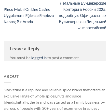
Легальные Букмекерские
Pinco Mobil On Line Casino
Конторы в России 2025:
Uygulaması: Eğlence Empieza
подробную Официальных
Kazanç Bir Arada
Букмекеров со Лицензией
Фнс российской
Leave a Reply
You must be
logged in
to post a comment.
ABOUT
SitaVatika is a reputed and reliable spice brand that offers an
exclusive range of whole spices, nuts and spice
blends.Initially, the brand was started as a family business by
a group of people with 30+ years of experience in spices ,