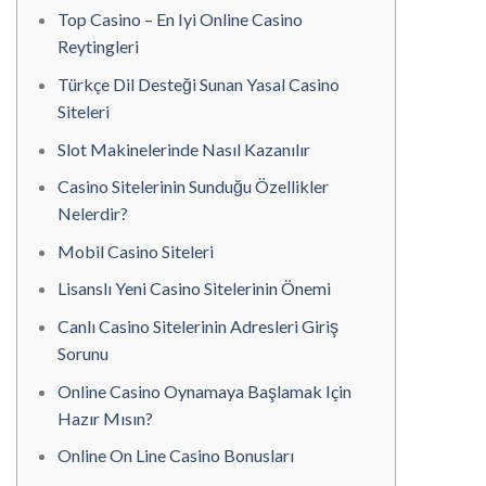
Top Casino – En Iyi Online Casino
Reytingleri
Türkçe Dil Desteği Sunan Yasal Casino
Siteleri
Slot Makinelerinde Nasıl Kazanılır
Casino Sitelerinin Sunduğu Özellikler
Nelerdir?
Mobil Casino Siteleri
Lisanslı Yeni Casino Sitelerinin Önemi
Canlı Casino Sitelerinin Adresleri Giriş
Sorunu
Online Casino Oynamaya Başlamak Için
Hazır Mısın?
Online On Line Casino Bonusları