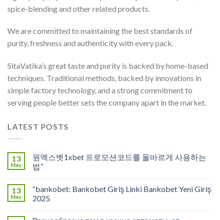
spice-blending and other related products.
We are committed to maintaining the best standards of
purity, freshness and authenticity with every pack.
SitaVatika’s great taste and purity is backed by home-based
techniques. Traditional methods, backed by innovations in
simple factory technology, and a strong commitment to
serving people better sets the company apart in the market.
LATEST POSTS
원엑스벳1xbet 프로모션코드를 올바르게 사용하는
13
May
법”
“bankobet: Bankobet Giriş Linki Bankobet Yeni Giriş
13
May
2025