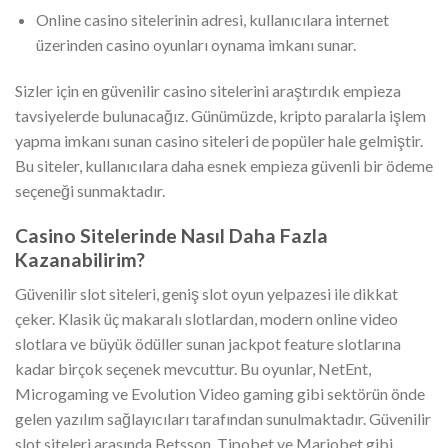
Online casino sitelerinin adresi, kullanıcılara internet
üzerinden casino oyunları oynama imkanı sunar.
Sizler için en güvenilir casino sitelerini araştırdık empieza
tavsiyelerde bulunacağız. Günümüzde, kripto paralarla işlem
yapma imkanı sunan casino siteleri de popüler hale gelmiştir.
Bu siteler, kullanıcılara daha esnek empieza güvenli bir ödeme
seçeneği sunmaktadır.
Casino Sitelerinde Nasıl Daha Fazla
Kazanabilirim?
Güvenilir slot siteleri, geniş slot oyun yelpazesi ile dikkat
çeker. Klasik üç makaralı slotlardan, modern online video
slotlara ve büyük ödüller sunan jackpot feature slotlarına
kadar birçok seçenek mevcuttur. Bu oyunlar, NetEnt,
Microgaming ve Evolution Video gaming gibi sektörün önde
gelen yazılım sağlayıcıları tarafından sunulmaktadır. Güvenilir
slot siteleri arasında Betsson, Tipobet ve Mariobet gibi