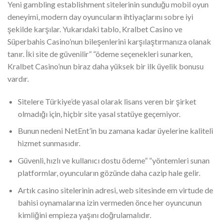
Yeni gambling establishment sitelerinin sunduğu mobil oyun
deneyimi, modern day oyuncuların ihtiyaçlarını sobre iyi
şekilde karşılar. Yukarıdaki tablo, Kralbet Casino ve
Süperbahis Casino’nun bileşenlerini karşılaştırmanıza olanak
tanır. İki site de güvenilir” “ödeme seçenekleri sunarken,
Kralbet Casino’nun biraz daha yüksek bir ilk üyelik bonusu
vardır.
Sitelere Türkiye’de yasal olarak lisans veren bir şirket
olmadığı için, hiçbir site yasal statüye geçemiyor.
Bunun nedeni NetEnt’in bu zamana kadar üyelerine kaliteli
hizmet sunmasıdır.
Güvenli, hızlı ve kullanıcı dostu ödeme” “yöntemleri sunan
platformlar, oyuncuların gözünde daha cazip hale gelir.
Artık casino sitelerinin adresi, web sitesinde em virtude de
bahisi oynamalarına izin vermeden önce her oyuncunun
kimliğini empieza yaşını doğrulamalıdır.