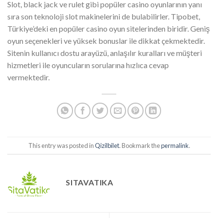
Slot, black jack ve rulet gibi popüler casino oyunlarının yanı
sıra son teknoloji slot makinelerini de bulabilirler. Tipobet,
Türkiye’deki en popüler casino oyun sitelerinden biridir. Geniş
oyun seçenekleri ve yüksek bonuslar ile dikkat çekmektedir.
Sitenin kullanıcı dostu arayüzü, anlaşılır kuralları ve müşteri
hizmetleri ile oyuncuların sorularına hızlıca cevap
vermektedir.
This entry was posted in
Qizilbilet
. Bookmark the
permalink
.
SITAVATIKA