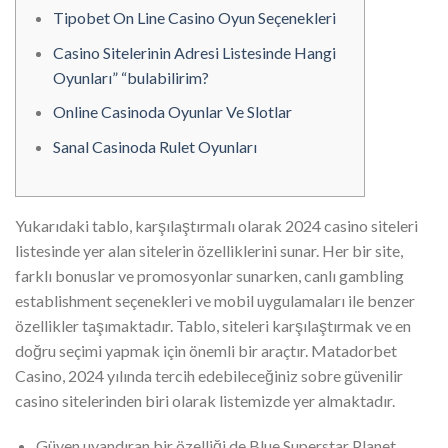
Tipobet On Line Casino Oyun Seçenekleri
Casino Sitelerinin Adresi Listesinde Hangi
Oyunları” “bulabilirim?
Online Casinoda Oyunlar Ve Slotlar
Sanal Casinoda Rulet Oyunları
Yukarıdaki tablo, karşılaştırmalı olarak 2024 casino siteleri
listesinde yer alan sitelerin özelliklerini sunar. Her bir site,
farklı bonuslar ve promosyonlar sunarken, canlı gambling
establishment seçenekleri ve mobil uygulamaları ile benzer
özellikler taşımaktadır. Tablo, siteleri karşılaştırmak ve en
doğru seçimi yapmak için önemli bir araçtır. Matadorbet
Casino, 2024 yılında tercih edebileceğiniz sobre güvenilir
casino sitelerinden biri olarak listemizde yer almaktadır.
Güven uyandıran bir özelliği de Blue Superstar Planet