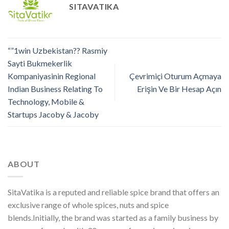
SITAVATIKA
“”1win Uzbekistan?? Rasmiy
Sayti Bukmekerlik
Kompaniyasinin Regional
Çevrimiçi Oturum Açmaya
Indian Business Relating To
Erişin Ve Bir Hesap Açın
Technology, Mobile &
Startups Jacoby & Jacoby
ABOUT
SitaVatika is a reputed and reliable spice brand that offers an
exclusive range of whole spices, nuts and spice
blends.Initially, the brand was started as a family business by