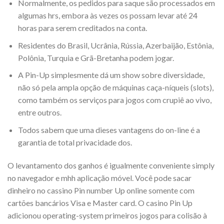
Normalmente, os pedidos para saque são processados em
algumas hrs, embora às vezes os possam levar até 24
horas para serem creditados na conta.
Residentes do Brasil, Ucrânia, Rússia, Azerbaijão, Estônia,
Polônia, Turquia e Grã-Bretanha podem jogar.
A Pin-Up simplesmente dá um show sobre diversidade,
não só pela ampla opção de máquinas caça-níqueis (slots),
como também os serviços para jogos com crupiê ao vivo,
entre outros.
Todos sabem que uma dieses vantagens do on-line é a
garantia de total privacidade dos.
O levantamento dos ganhos é igualmente conveniente simply
no navegador e mhh aplicação móvel. Você pode sacar
dinheiro no cassino Pin number Up online somente com
cartões bancários Visa e Master card. O casino Pin Up
adicionou operating-system primeiros jogos para colisão à