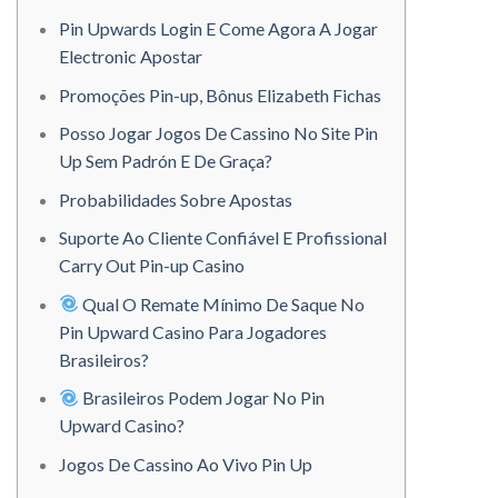
Pin Upwards Login E Come Agora A Jogar
Electronic Apostar
Promoções Pin-up, Bônus Elizabeth Fichas
Posso Jogar Jogos De Cassino No Site Pin
Up Sem Padrón E De Graça?
Probabilidades Sobre Apostas
Suporte Ao Cliente Confiável E Profissional
Carry Out Pin-up Casino
Qual O Remate Mínimo De Saque No
Pin Upward Casino Para Jogadores
Brasileiros?
Brasileiros Podem Jogar No Pin
Upward Casino?
Jogos De Cassino Ao Vivo Pin Up