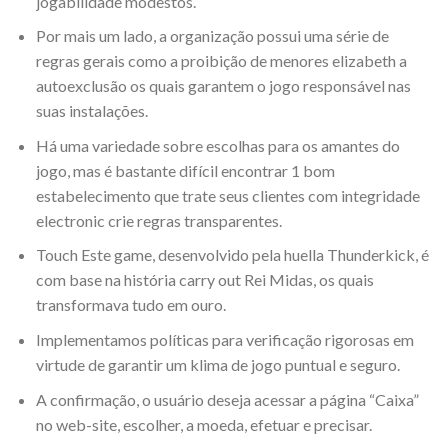
jogabilidade modestos.
Por mais um lado, a organização possui uma série de
regras gerais como a proibição de menores elizabeth a
autoexclusão os quais garantem o jogo responsável nas
suas instalações.
Há uma variedade sobre escolhas para os amantes do
jogo, mas é bastante difícil encontrar 1 bom
estabelecimento que trate seus clientes com integridade
electronic crie regras transparentes.
Touch Este game, desenvolvido pela huella Thunderkick, é
com base na história carry out Rei Midas, os quais
transformava tudo em ouro.
Implementamos políticas para verificação rigorosas em
virtude de garantir um klima de jogo puntual e seguro.
A confirmação, o usuário deseja acessar a página “Caixa”
no web-site, escolher, a moeda, efetuar e precisar.