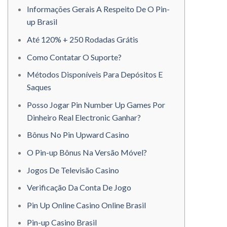
Informações Gerais A Respeito De O Pin-
up Brasil
Até 120% + 250 Rodadas Grátis
Como Contatar O Suporte?
Métodos Disponíveis Para Depósitos E
Saques
Posso Jogar Pin Number Up Games Por
Dinheiro Real Electronic Ganhar?
Bônus No Pin Upward Casino
O Pin-up Bônus Na Versão Móvel?
Jogos De Televisão Casino
Verificação Da Conta De Jogo
Pin Up Online Casino Online Brasil
Pin-up Casino Brasil