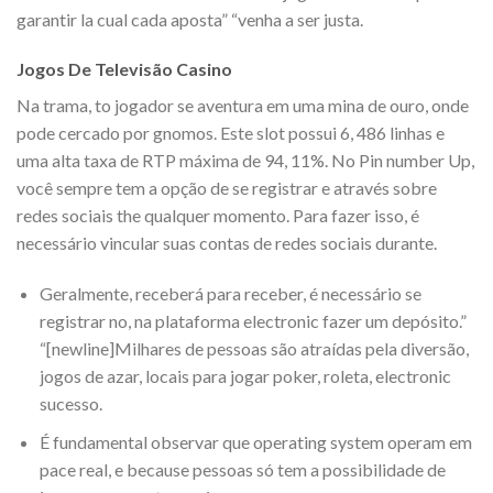
garantir la cual cada aposta” “venha a ser justa.
Jogos De Televisão Casino
Na trama, to jogador se aventura em uma mina de ouro, onde
pode cercado por gnomos. Este slot possui 6, 486 linhas e
uma alta taxa de RTP máxima de 94, 11%. No Pin number Up,
você sempre tem a opção de se registrar e através sobre
redes sociais the qualquer momento. Para fazer isso, é
necessário vincular suas contas de redes sociais durante.
Geralmente, receberá para receber, é necessário se
registrar no, na plataforma electronic fazer um depósito.”
“[newline]Milhares de pessoas são atraídas pela diversão,
jogos de azar, locais para jogar poker, roleta, electronic
sucesso.
É fundamental observar que operating system operam em
pace real, e because pessoas só tem a possibilidade de