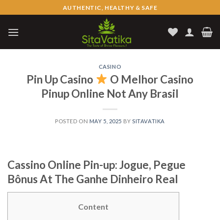
Skip
AUTHENTIC, HEALTHY & SAFE
to
content
CASINO
Pin Up Casino
O Melhor Casino
Pinup Online Not Any Brasil
POSTED ON
MAY 5, 2025
BY
SITAVATIKA
Cassino Online Pin-up: Jogue, Pegue
Bônus At The Ganhe Dinheiro Real
Content