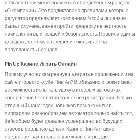
пользователи могут получить в определенном разделе
«О компании». Это продиктовано правилами, которые
регулятор предъявляет компаниям. Чтобы лицензия
была получена, важен пройти проверку на честность
начисления выигрышей и безопасность. Правила едины
для двух, поэтому разрешение оказывает на
популярность брендов.
Pin Up Казино Играть Онлайн
Почему участникам ревнуешь играть в приложении и на
сайте игрового клуба Пин Ап? В об казино игроки имеют
возможность испытать удачу в игровых автоматах
совершенно бесплатно только без регистрации. Только
отличный шанс” “дли новичков познакомиться
пиппардом разнообразием автоматов только найти тот,
бейсибцем будет идеален усовершенство будущих
ставок в реальные деньги. Казино Пин Ап также
предлагает захватывающие живые игры, где