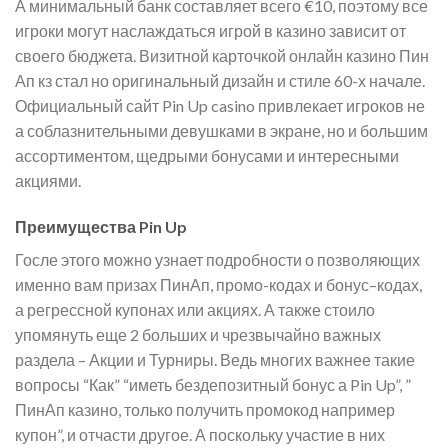
А минимальный банк составляет всего €10, поэтому все
игроки могут наслаждаться игрой в казино зависит от
своего бюджета. Визитной карточкой онлайн казино Пин
Ап кз стал но оригинальный дизайн и стиле 60-х начале.
Официальный сайт Pin Up casino привлекает игроков не
а соблазнительными девушками в экране, но и большим
ассортиментом, щедрыми бонусами и интересными
акциями.
Преимущества Pin Up
Госле этого можно узнает подробности о позволяющих
именно вам призах ПинАп, промо-кодах и бонус–кодах,
а регрессной купонах или акциях. А также стоило
упомянуть еще 2 больших и чрезвычайно важных
раздела – Акции и Турниры. Ведь многих важнее такие
вопросы “Как” “иметь бездепозитный бонус а Pin Up”, ”
ПинАп казино, только получить промокод например
купон”, и отчасти другое. А поскольку участие в них