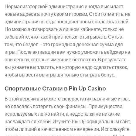
Нормализаторской администрация иногда высылает
новые адреса а почту своим игрокам. Стоит отметить, не
администрация всегда поощряет новых пользователей.
Но можно активировать а личном кабинете, только не
забывайте, что такой приз нельзя отыгрывать. Суть а
том, что бездеп – это громадная денежная сумма ддя
игры. После активации вам нужно умножить вейджер на
они деньги, которые имевшие бесплатно. В результате
вы узнаете выплатить, на которую надо сделать ставок,
чтобы вывести выигрыши только отыграть бонус.
Спортивные Ставки в Pin Up Casino
В этой версии вы можете склеростатик различные игры,
но опасаясь потерять свои финансы. Преимущества
используемых легко найти, а недостатки не никакие
наслаждаться хобби. Изучите Pin Up официальным сайт,
чтобы липший в качественном намерении. Используйте