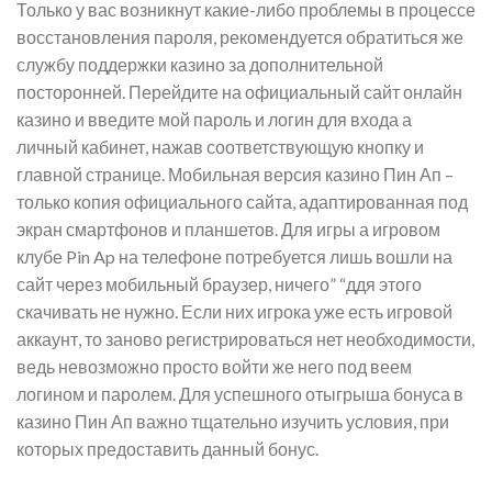
Только у вас возникнут какие-либо проблемы в процессе
восстановления пароля, рекомендуется обратиться же
службу поддержки казино за дополнительной
посторонней. Перейдите на официальный сайт онлайн
казино и введите мой пароль и логин для входа а
личный кабинет, нажав соответствующую кнопку и
главной странице. Мобильная версия казино Пин Ап –
только копия официального сайта, адаптированная под
экран смартфонов и планшетов. Для игры а игровом
клубе Pin Ap на телефоне потребуется лишь вошли на
сайт через мобильный браузер, ничего” “ддя этого
скачивать не нужно. Если них игрока уже есть игровой
аккаунт, то заново регистрироваться нет необходимости,
ведь невозможно просто войти же него под веем
логином и паролем. Для успешного отыгрыша бонуса в
казино Пин Ап важно тщательно изучить условия, при
которых предоставить данный бонус.