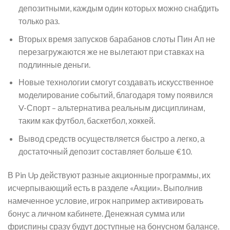
депозитными, каждым один которых можно снабдить
только раз.
Вторых время запусков барабанов слоты Пин Ап не
перезагружаются же не вылетают при ставках на
подлинные деньги.
Новые технологии смогут создавать искусственное
моделирование событий, благодаря тому появился
V-Спорт – альтернатива реальным дисциплинам,
таким как футбол, баскетбол, хоккей.
Вывод средств осуществляется быстро а легко, а
достаточный депозит составляет больше €10.
В Pin Up действуют разные акционные программы, их
исчерпывающий есть в разделе «Акции». Выполнив
намеченное условие, игрок например активировать
бонус а личном кабинете. Денежная сумма или
фриспины сразу будут доступные на бонусном балансе.