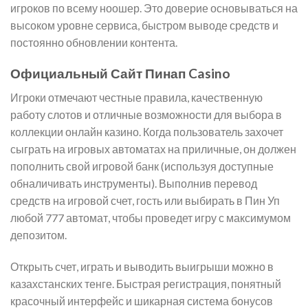
игроков по всему ноошер. Это доверие основываться на
высоком уровне сервиса, быстром выводе средств и
постоянно обновлении контента.
Официальный Сайт Пинап Casino
Игроки отмечают честные правила, качественную
работу слотов и отличные возможности для выбора в
коллекции онлайн казино. Когда пользователь захочет
сыграть на игровых автоматах на приличные, он должен
пополнить свой игровой банк (используя доступные
обналичивать инструменты). Выполнив перевод
средств на игровой счет, гость или выбирать в Пин Уп
любой 777 автомат, чтобы проведет игру с максимумом
депозитом.
Открыть счет, играть и выводить выигрыши можно в
казахстанских тенге. Быстрая регистрация, понятный
красочный интерфейс и шикарная система бонусов