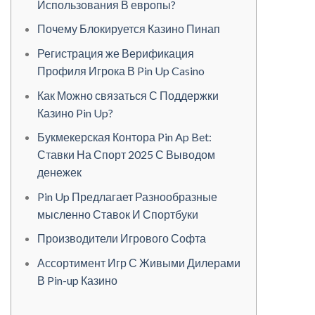
Использования В европы?
Почему Блокируется Казино Пинап
Регистрация же Верификация
Профиля Игрока В Pin Up Casino
Как Можно связаться С Поддержки
Казино Pin Up?
Букмекерская Контора Pin Ap Bet:
Ставки На Спорт 2025 С Выводом
денежек
Pin Up Предлагает Разнообразные
мысленно Ставок И Спортбуки
Производители Игрового Софта
Ассортимент Игр С Живыми Дилерами
В Pin-up Казино