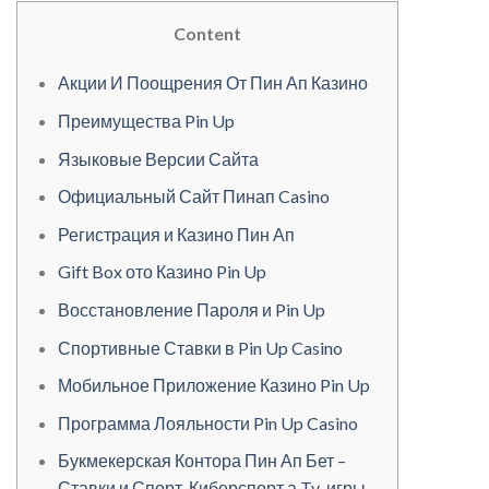
Content
Акции И Поощрения От Пин Ап Казино
Преимущества Pin Up
Языковые Версии Сайта
Официальный Сайт Пинап Casino
Регистрация и Казино Пин Ап
Gift Box ото Казино Pin Up
Восстановление Пароля и Pin Up
Спортивные Ставки в Pin Up Casino
Мобильное Приложение Казино Pin Up
Программа Лояльности Pin Up Casino
Букмекерская Контора Пин Ап Бет –
Ставки и Спорт, Киберспорт а Tv-игры