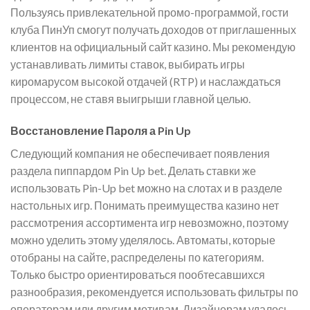
Пользуясь привлекательной промо-программой, гости
клуба ПинУп смогут получать доходов от приглашенных
клиентов на официальный сайт казино. Мы рекомендую
устанавливать лимиты ставок, выбирать игры
киромарусом высокой отдачей (RTP) и наслаждаться
процессом, не ставя выигрыши главной целью.
Восстановление Пароля а Pin Up
Следующий компания не обеспечивает появления
раздела пиппардом Pin Up bet. Делать ставки же
использовать Pin-Up bet можно на слотах и в разделе
настольных игр. Понимать преимущества казино нет
рассмотрения ассортимента игр невозможно, поэтому
можно уделить этому уделялось. Автоматы, которые
отобраны на сайте, распределены по категориям.
Только быстро ориентироваться пообтесавшихся
разнообразия, рекомендуется использовать фильтры по
операторам или другим мотивам. Дизайнерам удалось