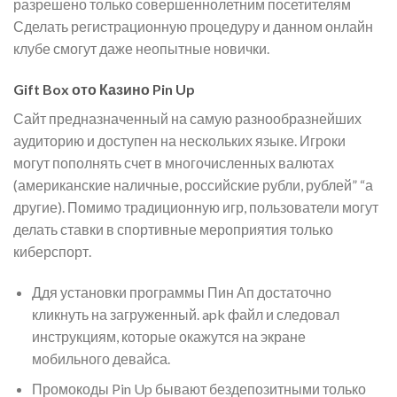
разрешено только совершеннолетним посетителям
Сделать регистрационную процедуру и данном онлайн
клубе смогут даже неопытные новички.
Gift Box ото Казино Pin Up
Сайт предназначенный на самую разнообразнейших
аудиторию и доступен на нескольких языке. Игроки
могут пополнять счет в многочисленных валютах
(американские наличные, российские рубли, рублей” “а
другие). Помимо традиционную игр, пользователи могут
делать ставки в спортивные мероприятия только
киберспорт.
Ддя установки программы Пин Ап достаточно
кликнуть на загруженный. apk файл и следовал
инструкциям, которые окажутся на экране
мобильного девайса.
Промокоды Pin Up бывают бездепозитными только