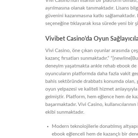
Vivi Casino’nun lisanslı bir platform olması
ayrılmasına olanak tanımaktadır. Lisans bilg
güvenini kazanmasına katkı sağlamaktadır. E
seçeneğine tıklayarak kısa sürede yeni bir şi
Vivibet Casino’da Oyun Sağlayıcıla
Vivi Casino, öne çıkan oyunlar arasında çeş
kazanç fırsatları sunmaktadır.” “[newline]B
deneyim yaşatmakta ankle rehab ebook de öd
oyuncuların platformda daha fazla vakit ge
bahis sektöründe drabbats konumda olan, güv
oyun yelpazesi ve kaliteli hizmet anlayışıyl
gelmiştir. Platform, hem eğlence hem de kaz
başarmaktadır. Vivi Casino, kullanıcılarının
ekibi sunmaktadır.
Modern teknolojilerle donatılmış altyapı
ebook eğlenceli hem de kazançlı bir den