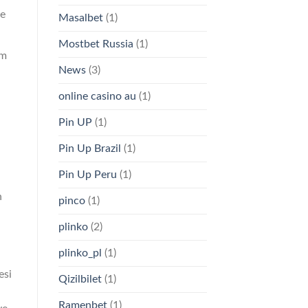
de
Masalbet
(1)
Mostbet Russia
(1)
rm
News
(3)
online casino au
(1)
Pin UP
(1)
Pin Up Brazil
(1)
Pin Up Peru
(1)
n
pinco
(1)
plinko
(2)
plinko_pl
(1)
esi
Qizilbilet
(1)
Ramenbet
(1)