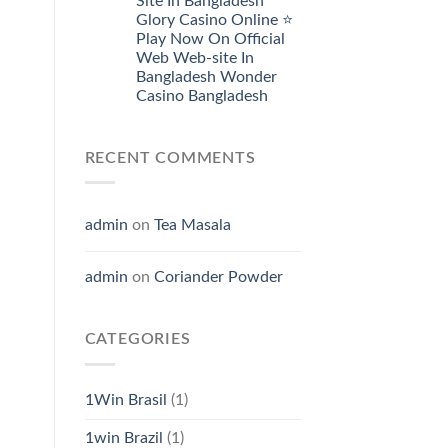
Site In Bangladesh
Glory Casino Online ⭐️
Play Now On Official
Web Web-site In
Bangladesh Wonder
Casino Bangladesh
RECENT COMMENTS
admin
on
Tea Masala
admin
on
Coriander Powder
CATEGORIES
1Win Brasil
(1)
1win Brazil
(1)