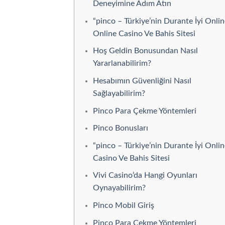
Deneyimine Adım Atın
“pinco – Türkiye’nin Durante İyi Onli
Online Casino Ve Bahis Sitesi
Hoş Geldin Bonusundan Nasıl
Yararlanabilirim?
Hesabımın Güvenliğini Nasıl
Sağlayabilirim?
Pinco Para Çekme Yöntemleri
Pinco Bonusları
“pinco – Türkiye’nin Durante İyi Onli
Casino Ve Bahis Sitesi
Vivi Casino’da Hangi Oyunları
Oynayabilirim?
Pinco Mobil Giriş
Pinco Para Çekme Yöntemleri