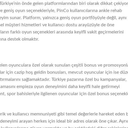
ürkiye’nin önde gelen platformlarından biri olarak dikkat çekiyor
ve geniş oyun seçenekleriyle, PinCo kullanıcılarına ankle rehab
yim sunar. Platform, yalnızca geniş oyun portföyüyle değil, aynı
l müşteri hizmetleri ve kullanıcı dostu arayüzüyle de öne
rın farklı oyun seçenekleri arasında keyifli vakit geçirmelerini
ına destek olmaktır.
elen oyunculara özel olarak sunulan çeşitli bonus ve promosyonl
lar için cazip hoş geldin bonusları, mevcut oyuncular için ise düz
tırmalarını sağlamaktadır. Türkiye pazarına özel bu kampanyalar,
amasını empieza oyun deneyimini daha keyifli hale getirmeyi
, spor bahisleriyle ilgilenen oyuncular için özel bonus seçenekl
erik ve kullanıcı memnuniyeti gibi temel değerlerle hareket eden b
 deneyimi arayan herkes için ideal bir adres olarak öne çıkar. Ayrı