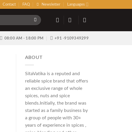
Contact
FAQ
Newsletter
Languages
08:00 AM - 18:00 PM
+91 -9109349299
ABOUT
SitaVatika is a reputed and
reliable spice brand that offers
an exclusive range of whole
spices, nuts and spice
blends.Initially, the brand was
started as a family business by
a group of people with 30+
years of experience in spices ,