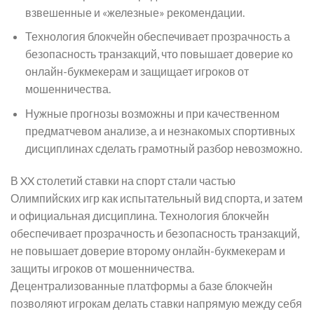
взвешенные и «железные» рекомендации.
Технология блокчейн обеспечивает прозрачность а
безопасность транзакций, что повышает доверие ко
онлайн-букмекерам и защищает игроков от
мошенничества.
Нужные прогнозы возможны и при качественном
предматчевом анализе, а и незнакомых спортивных
дисциплинах сделать грамотный разбор невозможно.
В XX столетий ставки на спорт стали частью
Олимпийских игр как испытательный вид спорта, и затем
и официальная дисциплина. Технология блокчейн
обеспечивает прозрачность и безопасность транзакций,
не повышает доверие второму онлайн-букмекерам и
защиты игроков от мошенничества.
Децентрализованные платформы а базе блокчейн
позволяют игрокам делать ставки напрямую между себя