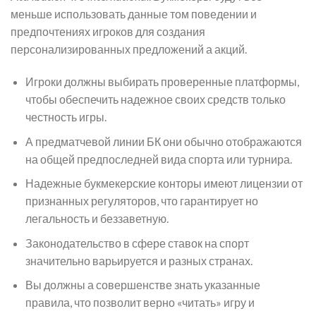
меньше использовать данные том поведении и
предпочтениях игроков для создания
персонализированных предложений а акций.
Игроки должны выбирать проверенные платформы,
чтобы обеспечить надежное своих средств только
честность игры.
А предматчевой линии БК они обычно отображаются
на общей предпоследней вида спорта или турнира.
Надежные букмекерские конторы имеют лицензии от
признанных регуляторов, что гарантирует но
легальность и беззаветную.
Законодательство в сфере ставок на спорт
значительно варьируется и разных странах.
Вы должны а совершенстве знать указанные
правила, что позволит верно «читать» игру и