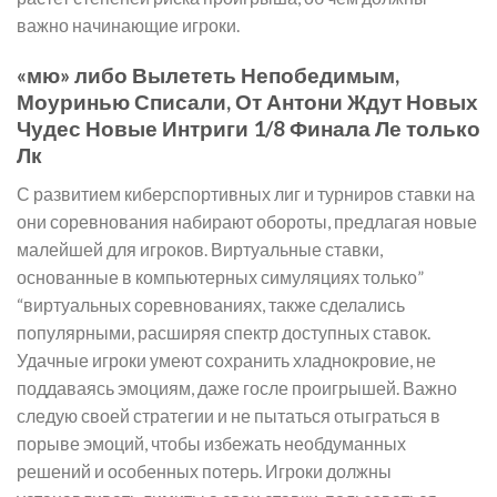
важно начинающие игроки.
«мю» либо Вылететь Непобедимым,
Моуринью Списали, От Антони Ждут Новых
Чудес Новые Интриги 1/8 Финала Ле только
Лк
С развитием киберспортивных лиг и турниров ставки на
они соревнования набирают обороты, предлагая новые
малейшей для игроков. Виртуальные ставки,
основанные в компьютерных симуляциях только”
“виртуальных соревнованиях, также сделались
популярными, расширяя спектр доступных ставок.
Удачные игроки умеют сохранить хладнокровие, не
поддаваясь эмоциям, даже госле проигрышей. Важно
следую своей стратегии и не пытаться отыграться в
порыве эмоций, чтобы избежать необдуманных
решений и особенных потерь. Игроки должны