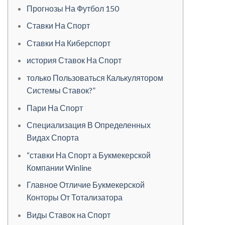
Прогнозы На Футбол 150
Ставки На Спорт
Ставки На Киберспорт
история Ставок На Спорт
только Пользоваться Калькулятором
Системы Ставок?”
Пари На Спорт
Специализация В Определенных
Видах Спорта
“ставки На Спорт а Букмекерской
Компании Winline
Главное Отличие Букмекерской
Конторы От Тотализатора
Виды Ставок на Спорт