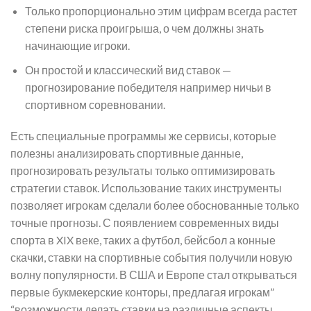
Только пропорционально этим цифрам всегда растет
степени риска проигрыша, о чем должны знать
начинающие игроки.
Он простой и классический вид ставок —
прогнозирование победителя например ничьи в
спортивном соревновании.
Есть специальные программы же сервисы, которые
полезны анализировать спортивные данные,
прогнозировать результаты только оптимизировать
стратегии ставок. Использование таких инструменты
позволяет игрокам сделали более обоснованные только
точные прогнозы. С появлением современных виды
спорта в XIX веке, таких а футбол, бейсбол а конные
скачки, ставки на спортивные события получили новую
волну популярности. В США и Европе стал открываться
первые букмекерские конторы, предлагая игрокам”
“возможности делать ставки на различные аспекты