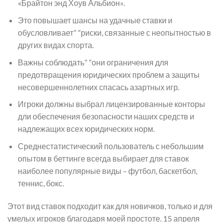
«Брайтон энд Хоув Альбион».
Это повышает шансы на удачные ставки и
обусловливает” “риски, связанные с неопытностью в
других видах спорта.
Важны соблюдать” “они ограничения для
предотвращения юридических проблем а защиты
несовершеннолетних спасась азартных игр.
Игроки должны выбрал лицензированные конторы
дли обеспечения безопасности наших средств и
надлежащих всех юридических норм.
Среднестатистический пользователь с небольшим
опытом в беттинге всегда выбирает для ставок
наиболее популярные виды – футбол, баскетбол,
теннис, бокс.
Этот вид ставок подходит как для новичков, только и для
умелых игроков благодаря моей простоте. 15 апреля