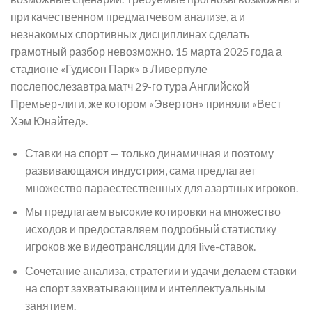
при качественном предматчевом анализе, а и
незнакомых спортивных дисциплинах сделать
грамотный разбор невозможно. 15 марта 2025 года а
стадионе «Гудисон Парк» в Ливерпуле
послепослезавтра матч 29-го тура Английской
Премьер-лиги, же котором «Эвертон» приняли «Вест
Хэм Юнайтед».
Ставки на спорт — только динамичная и поэтому
развивающаяся индустрия, сама предлагает
множество параестественных для азартных игроков.
Мы предлагаем высокие котировки на множество
исходов и предоставляем подробный статистику
игроков же видеотрансляции для live-ставок.
Сочетание анализа, стратегии и удачи делаем ставки
на спорт захватывающим и интеллектуальным
занятием.