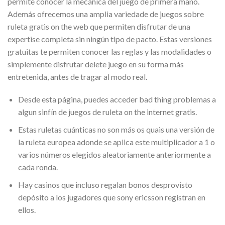
permite conocer la mecánica del juego de primera mano.
Además ofrecemos una amplia variedade de juegos sobre
ruleta gratis on the web que permiten disfrutar de una
expertise completa sin ningún tipo de pacto. Estas versiones
gratuitas te permiten conocer las reglas y las modalidades o
simplemente disfrutar delete juego en su forma más
entretenida, antes de tragar al modo real.
Desde esta página, puedes acceder bad thing problemas a
algun sinfín de juegos de ruleta on the internet gratis.
Estas ruletas cuánticas no son más os quais una versión de
la ruleta europea adonde se aplica este multiplicador a 1 o
varios números elegidos aleatoriamente anteriormente a
cada ronda.
Hay casinos que incluso regalan bonos desprovisto
depósito a los jugadores que sony ericsson registran en
ellos.