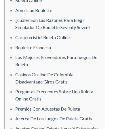
Ruleta Online
American Roulette
¿cuáles Son Las Razones Para Elegir
Simulador De Roulette Seventy Seven?
Caracteristici Ruleta Online
Roulette Francesa
Los Mejores Proveedores Para Juegos De
Ruleta
Casinos On-line De Colombia
Disadvantage Giros Gratis
Preguntas Frecuentes Sobre Una Ruleta
Online Gratis
Premios Con Apuestas De Ruleta
Acerca De Los Juegos De Ruleta Gratis
Aviator Casino: Dónde Jugar Y Estrategias