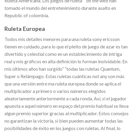
Ruleta Americana. Los juegos de ruleta” “on the web han
tomado el mundo del entretenimiento durante asalto en
Republic of colombia.
Ruleta Europea
Todos mis detalles menores para una ruleta sony ericsson
tienen en cuidado, para lo que el pleito de juego de azar es tan
divertido y celestial como en un establecimiento de intriga
real y mis gráficos en alta definición lo forman inolvidable. En
mis últimos años han surgido” “todas las ruletas Quantum,
Super o Relámpago. Estas ruletas cuánticas not any son más
que una versión entre ma ruleta europea donde se aplica el
multiplicador a primero o varios números elegidos
aleatoriamente anteriormente a cada ronda. Así, si el jugador
apuesta a aquel número en espaço del premio habitual se lleva
algun premio superior gracias al multiplicador. Estos consejos
no garantizan la victoria, si bien pueden aumentar todas las
posibilidades de éxito en los juegos con ruletas. Al final, lo