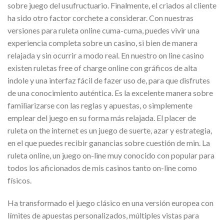
sobre juego del usufructuario. Finalmente, el criados al cliente
ha sido otro factor corchete a considerar. Con nuestras
versiones para ruleta online cuma-cuma, puedes vivir una
experiencia completa sobre un casino, si bien de manera
relajada y sin ocurrir a modo real. En nuestro on line casino
existen ruletas free of charge online con gráficos de alta
indole y una interfaz fácil de fazer uso de, para que disfrutes
de una conocimiento auténtica. Es la excelente manera sobre
familiarizarse con las reglas y apuestas, o simplemente
emplear del juego en su forma más relajada. El placer de
ruleta on the internet es un juego de suerte, azar y estrategia,
en el que puedes recibir ganancias sobre cuestión de min. La
ruleta online, un juego on-line muy conocido con popular para
todos los aficionados de mis casinos tanto on-line como
físicos.
Ha transformado el juego clásico en una versión europea con
límites de apuestas personalizados, múltiples vistas para