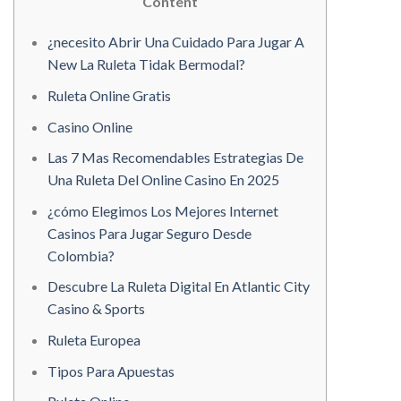
Content
¿necesito Abrir Una Cuidado Para Jugar A
New La Ruleta Tidak Bermodal?
Ruleta Online Gratis
Casino Online
Las 7 Mas Recomendables Estrategias De
Una Ruleta Del Online Casino En 2025
¿cómo Elegimos Los Mejores Internet
Casinos Para Jugar Seguro Desde
Colombia?
Descubre La Ruleta Digital En Atlantic City
Casino & Sports
Ruleta Europea
Tipos Para Apuestas