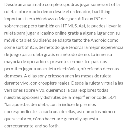
Desde un anonimato completo, podrás jugar some sort of la
ruleta sobre modo demo desde el ordenador, bad thing
importar si sera Windows o Mac, portátil o un PC de
sobremesa; pero también en HTML5. Así, te puedes llevar la
ruleta para jugar al casino online gratis a alguna lugar con su
móvil o tablet. Su diseño se adapta tanto the Android como
some sort of iOS, de método que tendrás la mejor experiencia
de juego para ruleta gratis en método demo. La inmensa
mayoría de operadores presentes en nuestro país nos
permiten jugar a una ruleta electrónica, ofreciendo decenas
de mesas. A ellas sony ericsson unen las mesas de ruleta
durante vivo, con croupiers reales. Desde la ruleta virtual a las
versiones sobre vivo, queremos la cual explores todas
nuestras opciones y disfrutes de la mejor” error code: 504
“las apuestas de ruleta, con la indice de premios
correspondientes a cada una de ellas, así como los números
que se cubren, cómo hacer are generally apuesta
correctamente, and so forth.