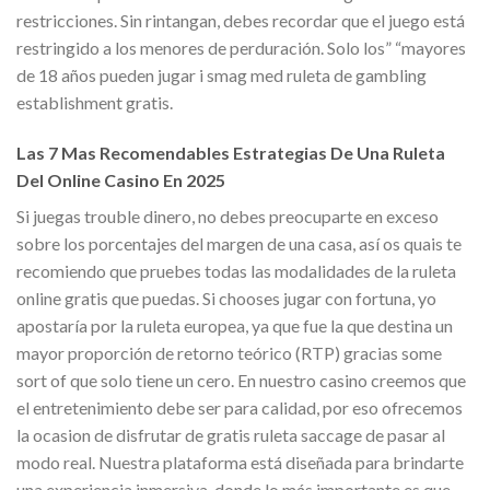
restricciones. Sin rintangan, debes recordar que el juego está
restringido a los menores de perduración. Solo los” “mayores
de 18 años pueden jugar i smag med ruleta de gambling
establishment gratis.
Las 7 Mas Recomendables Estrategias De Una Ruleta
Del Online Casino En 2025
Si juegas trouble dinero, no debes preocuparte en exceso
sobre los porcentajes del margen de una casa, así os quais te
recomiendo que pruebes todas las modalidades de la ruleta
online gratis que puedas. Si chooses jugar con fortuna, yo
apostaría por la ruleta europea, ya que fue la que destina un
mayor proporción de retorno teórico (RTP) gracias some
sort of que solo tiene un cero. En nuestro casino creemos que
el entretenimiento debe ser para calidad, por eso ofrecemos
la ocasion de disfrutar de gratis ruleta saccage de pasar al
modo real. Nuestra plataforma está diseñada para brindarte
una experiencia inmersiva, donde lo más importante es que