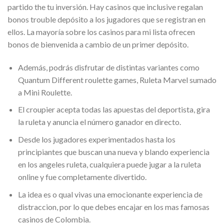
partido the tu inversión. Hay casinos que inclusive regalan
bonos trouble depósito a los jugadores que se registran en
ellos. La mayoría sobre los casinos para mi lista ofrecen
bonos de bienvenida a cambio de un primer depósito.
Además, podrás disfrutar de distintas variantes como
Quantum Different roulette games, Ruleta Marvel sumado
a Mini Roulette.
El croupier acepta todas las apuestas del deportista, gira
la ruleta y anuncia el número ganador en directo.
Desde los jugadores experimentados hasta los
principiantes que buscan una nueva y blando experiencia
en los angeles ruleta, cualquiera puede jugar a la ruleta
online y fue completamente divertido.
La idea es o qual vivas una emocionante experiencia de
distraccion, por lo que debes encajar en los mas famosas
casinos de Colombia.