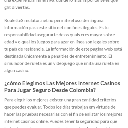
ght diviertas.
RouletteSimulator. net no permite el uso de ninguna
información para este sitio net con fines ilegales. Es tu
responsabilidad asegurarte de os quais eres mayor sobre
edad y o qual los juegos para azar en línea son legales sobre
tu país de residencia. La información de este pagina web está
destinada únicamente a penalties de entretenimiento. El
simulador de ruleta es un videojuego que imita una ruleta en
algun casino.
¿cómo Elegimos Las Mejores Internet Casinos
Para Jugar Seguro Desde Colombia?
Para elegir los mejores existen una gran cantidad criterios
que puedes evaluar. Todos los días trabajan em virtude de
hacer las pruebas necesarias con el fin de enlistar los mejores
internet casinos online. Puedes tener la seguridad para que