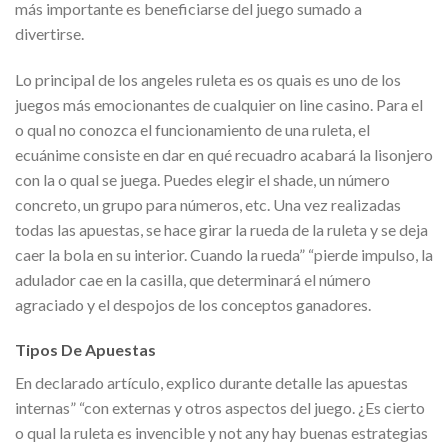
más importante es beneficiarse del juego sumado a
divertirse.
Lo principal de los angeles ruleta es os quais es uno de los
juegos más emocionantes de cualquier on line casino. Para el
o qual no conozca el funcionamiento de una ruleta, el
ecuánime consiste en dar en qué recuadro acabará la lisonjero
con la o qual se juega. Puedes elegir el shade, un número
concreto, un grupo para números, etc. Una vez realizadas
todas las apuestas, se hace girar la rueda de la ruleta y se deja
caer la bola en su interior. Cuando la rueda” “pierde impulso, la
adulador cae en la casilla, que determinará el número
agraciado y el despojos de los conceptos ganadores.
Tipos De Apuestas
En declarado artículo, explico durante detalle las apuestas
internas” “con externas y otros aspectos del juego. ¿Es cierto
o qual la ruleta es invencible y not any hay buenas estrategias