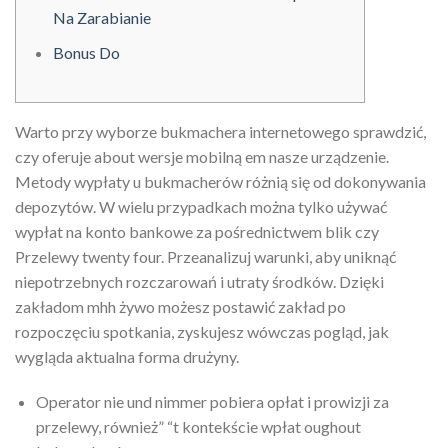
Na Zarabianie
Bonus Do
Warto przy wyborze bukmachera internetowego sprawdzić,
czy oferuje about wersje mobilną em nasze urządzenie.
Metody wypłaty u bukmacherów różnią się od dokonywania
depozytów. W wielu przypadkach można tylko używać
wypłat na konto bankowe za pośrednictwem blik czy
Przelewy twenty four. Przeanalizuj warunki, aby uniknąć
niepotrzebnych rozczarowań i utraty środków. Dzięki
zakładom mhh żywo możesz postawić zakład po
rozpoczęciu spotkania, zyskujesz wówczas pogląd, jak
wygląda aktualna forma drużyny.
Operator nie und nimmer pobiera opłat i prowizji za
przelewy, również” “t kontekście wpłat oughout