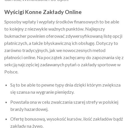
Wyścigi Konne Zakłady Online
Sposoby wpłaty i wypłaty środków finansowych to be able
to kolejny z niezwykle ważnych punktów. Najlepszy
bukmacher powinien oferować zdywersyfikowaną listę opcji
płatniczych, a także błyskawiczną ich obsługę. Dotyczy to
zarówno tradycyjnych, jak we nowoczesnych metod
płatności online. Na początek zachęcamy do zapoznania się z
sekcją najczęściej zadawanych pytań o zakłady sportowe w
Polsce.
Są to be able to pewne typy dnia dzięki którym zwiększa
się szansa na wygranie pieniędzy.
Powstała ona w celu zwalczania szarej strefy w polskiej
branży hazardowej.
Ofertę bonusową, wysokość kursów, ilość zakładów bądź
zakłady na żywo.