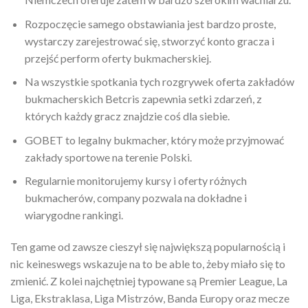
Rozpoczęcie samego obstawiania jest bardzo proste,
wystarczy zarejestrować się, stworzyć konto gracza i
przejść perform oferty bukmacherskiej.
Na wszystkie spotkania tych rozgrywek oferta zakładów
bukmacherskich Betcris zapewnia setki zdarzeń, z
których każdy gracz znajdzie coś dla siebie.
GOBET to legalny bukmacher, który może przyjmować
zakłady sportowe na terenie Polski.
Regularnie monitorujemy kursy i oferty różnych
bukmacherów, company pozwala na dokładne i
wiarygodne rankingi.
Ten game od zawsze cieszył się największą popularnością i
nic keineswegs wskazuje na to be able to, żeby miało się to
zmienić. Z kolei najchętniej typowane są Premier League, La
Liga, Ekstraklasa, Liga Mistrzów, Banda Europy oraz mecze