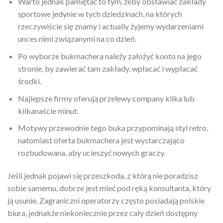
Warto jednak pamiętać to tym, żeby obstawiać zakłady
sportowe jedynie w tych dziedzinach, na których
rzeczywiście się znamy i actually żyjemy wydarzeniami
unces nimi związanymi na co dzień.
Po wyborze bukmachera należy założyć konto na jego
stronie, by zawierać tam zakłady, wpłacać i wypłacać
środki.
Najlepsze firmy oferują przelewy company kilka lub
kilkanaście minut.
Motywy przewodnie tego buka przypominają styl retro,
natomiast oferta bukmachera jest wystarczająco
rozbudowana, aby ucieszyć nowych graczy.
Jeśli jednak pojawi się przeszkoda, z którą nie poradzisz
sobie samemu, dobrze jest mieć pod ręką konsultanta, który
ją usunie. Zagraniczni operatorzy często posiadają polskie
biura, jednakże niekoniecznie przez cały dzień dostępny