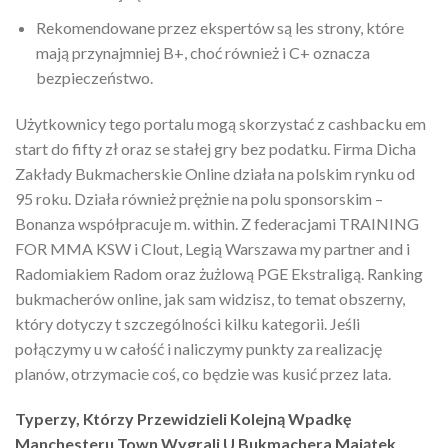
Rekomendowane przez ekspertów są les strony, które
mają przynajmniej B+, choć również i C+ oznacza
bezpieczeństwo.
Użytkownicy tego portalu mogą skorzystać z cashbacku em
start do fifty zł oraz se stałej gry bez podatku. Firma Dicha
Zakłady Bukmacherskie Online działa na polskim rynku od
95 roku. Działa również prężnie na polu sponsorskim –
Bonanza współpracuje m. within. Z federacjami TRAINING
FOR MMA KSW i Clout, Legią Warszawa my partner and i
Radomiakiem Radom oraz żużlową PGE Ekstraligą. Ranking
bukmacherów online, jak sam widzisz, to temat obszerny,
który dotyczy t szczególności kilku kategorii. Jeśli
połączymy u w całość i naliczymy punkty za realizację
planów, otrzymacie coś, co będzie was kusić przez lata.
Typerzy, Którzy Przewidzieli Kolejną Wpadkę
Manchesteru Town Wygrali U Bukmachera Majątek