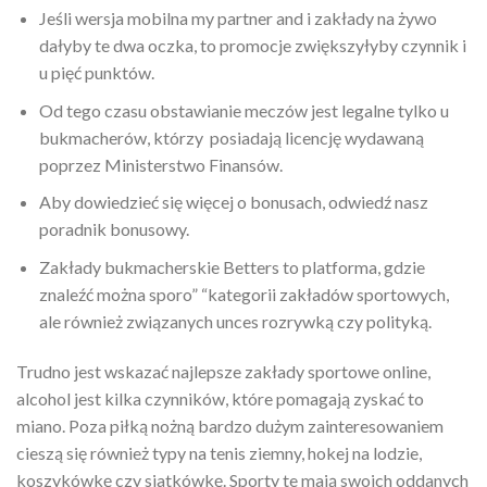
Jeśli wersja mobilna my partner and i zakłady na żywo
dałyby te dwa oczka, to promocje zwiększyłyby czynnik i
u pięć punktów.
Od tego czasu obstawianie meczów jest legalne tylko u
bukmacherów, którzy posiadają licencję wydawaną
poprzez Ministerstwo Finansów.
Aby dowiedzieć się więcej o bonusach, odwiedź nasz
poradnik bonusowy.
Zakłady bukmacherskie Betters to platforma, gdzie
znaleźć można sporo” “kategorii zakładów sportowych,
ale również związanych unces rozrywką czy polityką.
Trudno jest wskazać najlepsze zakłady sportowe online,
alcohol jest kilka czynników, które pomagają zyskać to
miano. Poza piłką nożną bardzo dużym zainteresowaniem
cieszą się również typy na tenis ziemny, hokej na lodzie,
koszykówkę czy siatkówkę. Sporty te mają swoich oddanych