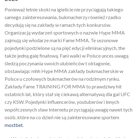
Ponieważ letnie skoki na igielicie nie przyciągają takiego
samego zainteresowania, bukmacherzy również rzadko
decydują się na zakłady w ramach tych konkursów.
Organizacją wydarzeń sportowych o nazwie Hype MMA
zajmują się włodarze marki Fame MMA. Te sezonowe
pojedynki podzielone są na pięć edycji eliminacyjnych, the
także jedną galę finałową. Fani walki w Polsce unces uwagą
śledzą poczynania swoich ulubieńców t oktagonie,
obstawiając mhh Hype MMA zakłady bukmacherskie w
Polsce u czołowych bukmacherów na rodzimym rynku.
Zakłady Fame TRAINING FOR MMA to prawdziwy hit
ostatnich lat, który stał się ciekawą alternatywą dla gal UFC
czy KSW. Pojedynki influencerów, youtuberów i innych
współczesnych sław Internetu przyciągają uwagę nawet tych
osób, które na co dzień nie są zainteresowane sportem
mostbet
.