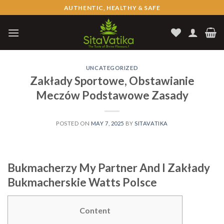
Skip
AUTHENTIC, HEALTHY & SAFE
to
content
UNCATEGORIZED
Zakłady Sportowe, Obstawianie
Meczów Podstawowe Zasady
POSTED ON
MAY 7, 2025
BY
SITAVATIKA
Bukmacherzy My Partner And I Zakłady
Bukmacherskie Watts Polsce
Content