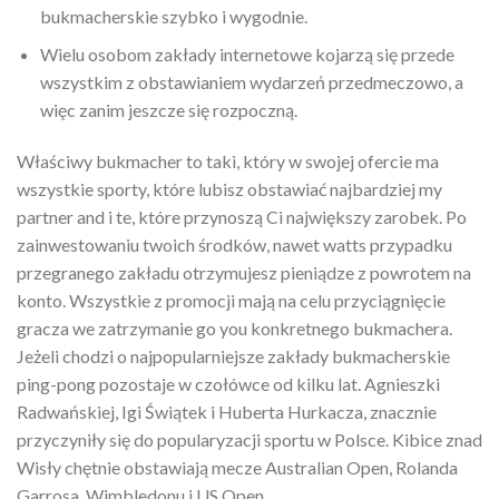
bukmacherskie szybko i wygodnie.
Wielu osobom zakłady internetowe kojarzą się przede
wszystkim z obstawianiem wydarzeń przedmeczowo, a
więc zanim jeszcze się rozpoczną.
Właściwy bukmacher to taki, który w swojej ofercie ma
wszystkie sporty, które lubisz obstawiać najbardziej my
partner and i te, które przynoszą Ci największy zarobek. Po
zainwestowaniu twoich środków, nawet watts przypadku
przegranego zakładu otrzymujesz pieniądze z powrotem na
konto. Wszystkie z promocji mają na celu przyciągnięcie
gracza we zatrzymanie go you konkretnego bukmachera.
Jeżeli chodzi o najpopularniejsze zakłady bukmacherskie
ping-pong pozostaje w czołówce od kilku lat. Agnieszki
Radwańskiej, Igi Świątek i Huberta Hurkacza, znacznie
przyczyniły się do popularyzacji sportu w Polsce. Kibice znad
Wisły chętnie obstawiają mecze Australian Open, Rolanda
Garrosa, Wimbledonu i US Open.