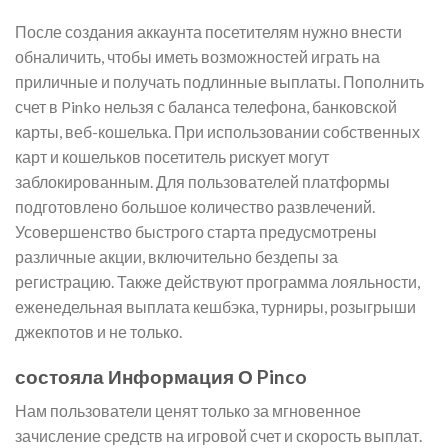
После создания аккаунта посетителям нужно внести
обналичить, чтобы иметь возможностей играть на
приличные и получать подлинные выплаты. Пополнить
счет в Pinko нельзя с баланса телефона, банковской
карты, веб-кошелька. При использовании собственных
карт и кошельков посетитель рискует могут
заблокированным. Для пользователей платформы
подготовлено большое количество развлечений.
Усовершенство быстрого старта предусмотрены
различные акции, включительно бездепы за
регистрацию. Также действуют программа лояльности,
еженедельная выплата кешбэка, турниры, розыгрыши
джекпотов и не только.
состояла Информация О Pinco
Нам пользователи ценят только за мгновенное
зачисление средств на игровой счет и скорость выплат.