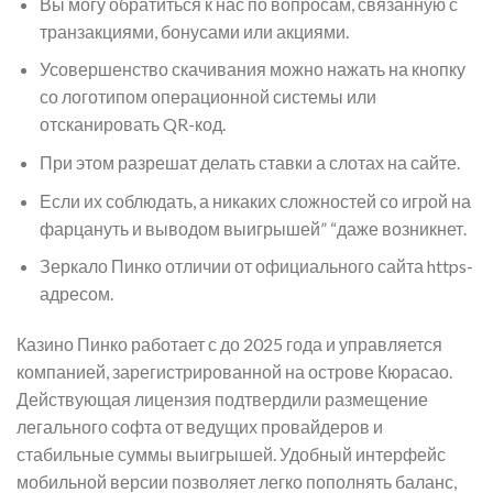
Вы могу обратиться к нас по вопросам, связанную с
транзакциями, бонусами или акциями.
Усовершенство скачивания можно нажать на кнопку
со логотипом операционной системы или
отсканировать QR-код.
При этом разрешат делать ставки а слотах на сайте.
Если их соблюдать, а никаких сложностей со игрой на
фарцануть и выводом выигрышей” “даже возникнет.
Зеркало Пинко отличии от официального сайта https-
адресом.
Казино Пинко работает с до 2025 года и управляется
компанией, зарегистрированной на острове Кюрасао.
Действующая лицензия подтвердили размещение
легального софта от ведущих провайдеров и
стабильные суммы выигрышей. Удобный интерфейс
мобильной версии позволяет легко пополнять баланс,