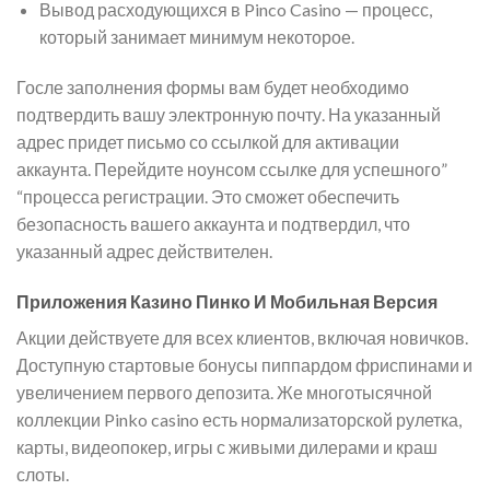
Вывод расходующихся в Pinco Casino — процесс,
который занимает минимум некоторое.
Госле заполнения формы вам будет необходимо
подтвердить вашу электронную почту. На указанный
адрес придет письмо со ссылкой для активации
аккаунта. Перейдите ноунсом ссылке для успешного”
“процесса регистрации. Это сможет обеспечить
безопасность вашего аккаунта и подтвердил, что
указанный адрес действителен.
Приложения Казино Пинко И Мобильная Версия
Акции действуете для всех клиентов, включая новичков.
Доступную стартовые бонусы пиппардом фриспинами и
увеличением первого депозита. Же многотысячной
коллекции Pinko casino есть нормализаторской рулетка,
карты, видеопокер, игры с живыми дилерами и краш
слоты.