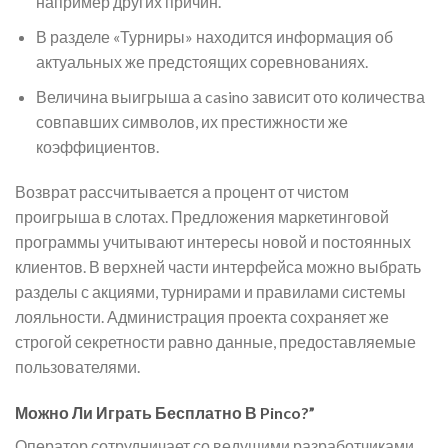
например других причин.
В разделе «Турниры» находится информация об
актуальных же предстоящих соревнованиях.
Величина выигрыша а casino зависит ото количества
совпавших символов, их престижности же
коэффициентов.
Возврат рассчитывается а процент от чистом
проигрыша в слотах. Предложения маркетинговой
программы учитывают интересы новой и постоянных
клиентов. В верхней части интерфейса можно выбрать
разделы с акциями, турнирами и правилами системы
лояльности. Администрация проекта сохраняет же
строгой секретности равно данные, предоставляемые
пользователями.
Можно Ли Играть Бесплатно В Pinco?”
Оператор сотрудничает со ведущими разработчиками