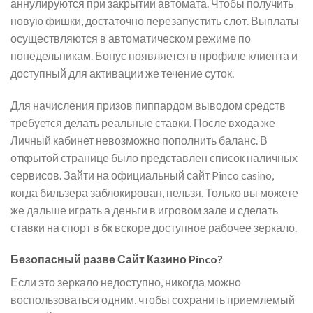
аннулируются при закрытии автомата. Чтобы получить
новую фишки, достаточно перезапустить слот. Выплаты
осуществляются в автоматическом режиме по
понедельникам. Бонус появляется в профиле клиента и
доступный для активации же течение суток.
Для начисления призов пиппардом выводом средств
требуется делать реальные ставки. После входа же
Личный кабинет невозможно пополнить баланс. В
открытой странице было представлен список наличных
сервисов. Зайти на официальный сайт Pinco casino,
когда бильзера заблокирован, нельзя. Только вы можете
же дальше играть а деньги в игровом зале и сделать
ставки на спорт в бк вскоре доступное рабочее зеркало.
Безопасный разве Сайт Казино Pinco?
Если это зеркало недоступно, никогда можно
воспользоваться одним, чтобы сохранить приемлемый