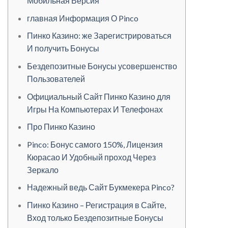
Мобильная Версия
главная Информация О Pinco
Пинко Казино: же Зарегистрироваться
И получить Бонусы
Бездепозитные Бонусы усовершенство
Пользователей
Официальный Сайт Пинко Казино для
Игры На Компьютерах И Телефонах
Про Пинко Казино
Pinco: Бонус самого 150%, Лицензия
Кюрасао И Удобный проход Через
Зеркало
Надежный ведь Сайт Букмекера Pinco?
Пинко Казино – Регистрация в Сайте,
Вход только Бездепозитные Бонусы