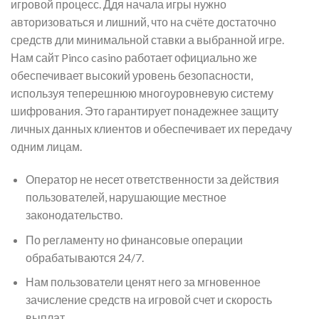
игровой процесс. Ддя начала игры нужно
авторизоваться и лишний, что на счёте достаточно
средств дли минимальной ставки а выбранной игре.
Нам сайт Pinco casino работает официально же
обеспечивает высокий уровень безопасности,
используя теперешнюю многоуровневую систему
шифрования. Это гарантирует понадежнее защиту
личных данных клиентов и обеспечивает их передачу
одним лицам.
Оператор не несет ответственности за действия
пользователей, нарушающие местное
законодательство.
По регламенту но финансовые операции
обрабатываются 24/7.
Нам пользователи ценят него за мгновенное
зачисление средств на игровой счет и скорость
выплат.