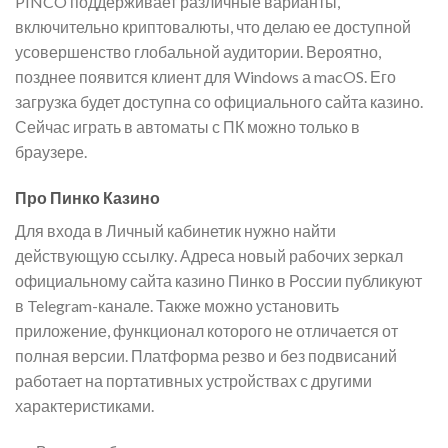
PINCO поддерживает различные варианты,
включительно криптовалюты, что делаю ее доступной
усовершенство глобальной аудитории. Вероятно,
позднее появится клиент для Windows а macOS. Его
загрузка будет доступна со официального сайта казино.
Сейчас играть в автоматы с ПК можно только в
браузере.
Про Пинко Казино
Для входа в Личный кабинетик нужно найти
действующую ссылку. Адреса новый рабочих зеркал
официальному сайта казино Пинко в России публикуют
в Telegram-канале. Также можно установить
приложение, функционал которого не отличается от
полная версии. Платформа резво и без подвисаний
работает на портативных устройствах с другими
характеристиками.