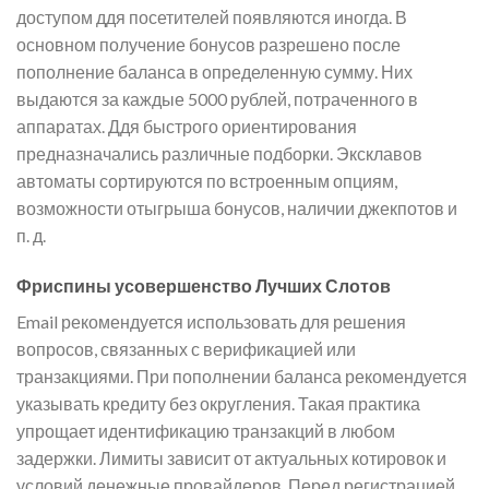
доступом ддя посетителей появляются иногда. В
основном получение бонусов разрешено после
пополнение баланса в определенную сумму. Них
выдаются за каждые 5000 рублей, потраченного в
аппаратах. Ддя быстрого ориентирования
предназначались различные подборки. Эксклавов
автоматы сортируются по встроенным опциям,
возможности отыгрыша бонусов, наличии джекпотов и
п. д.
Фриспины усовершенство Лучших Слотов
Email рекомендуется использовать для решения
вопросов, связанных с верификацией или
транзакциями. При пополнении баланса рекомендуется
указывать кредиту без округления. Такая практика
упрощает идентификацию транзакций в любом
задержки. Лимиты зависит от актуальных котировок и
условий денежные провайдеров. Перед регистрацией