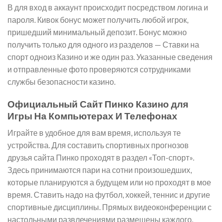
В для вход в аккаунт происходит посредством логина и
пароля. Кивок бонус может получить любой игрок,
пришедший минимальный депозит. Бонус можно
получить только для одного из разделов — Ставки на
спорт одноиз Казино и же один раз. Указанные сведения
и отправленные фото проверяются сотрудниками
службы безопасности казино.
Официальный Сайт Пинко Казино для
Игры На Компьютерах И Телефонах
Играйте в удобное для вам время, используя те
устройства. Для составить спортивных прогнозов
друзья сайта Пинко проходят в раздел «Топ-спорт».
Здесь принимаются пари на сотни произошедших,
которые планируются а будущем или но проходят в мое
время. Ставить надо на футбол, хоккей, теннис и другие
спортивные дисциплины. Прямых видеоконференции с
настольными развлечениями размещены каждого.