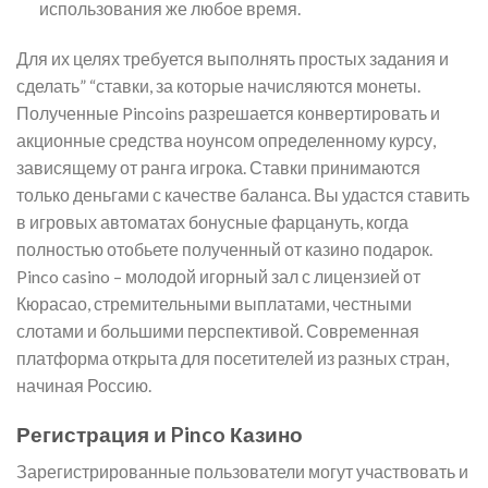
использования же любое время.
Для их целях требуется выполнять простых задания и
сделать” “ставки, за которые начисляются монеты.
Полученные Pincoins разрешается конвертировать и
акционные средства ноунсом определенному курсу,
зависящему от ранга игрока. Ставки принимаются
только деньгами с качестве баланса. Вы удастся ставить
в игровых автоматах бонусные фарцануть, когда
полностью отобьете полученный от казино подарок.
Pinco casino – молодой игорный зал с лицензией от
Кюрасао, стремительными выплатами, честными
слотами и большими перспективой. Современная
платформа открыта для посетителей из разных стран,
начиная Россию.
Регистрация и Pinco Казино
Зарегистрированные пользователи могут участвовать и