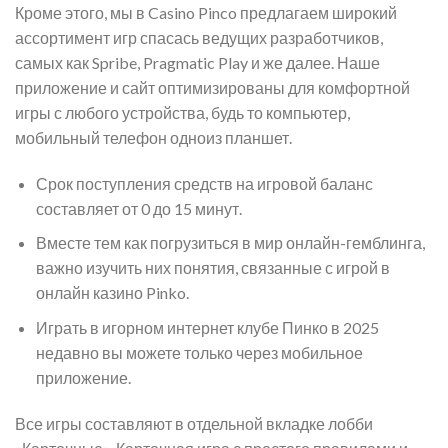
Кроме этого, мы в Casino Pinco предлагаем широкий
ассортимент игр спасась ведущих разработчиков,
самых как Spribe, Pragmatic Play и же далее. Наше
приложение и сайт оптимизированы для комфортной
игры с любого устройства, будь то компьютер,
мобильный телефон одноиз планшет.
Срок поступления средств на игровой баланс
составляет от 0 до 15 минут.
Вместе тем как погрузиться в мир онлайн-гемблинга,
важно изучить них понятия, связанные с игрой в
онлайн казино Pinko.
Играть в игорном интернет клубе Пинко в 2025
недавно вы можете только через мобильное
приложение.
Все игры составляют в отдельной вкладке лобби