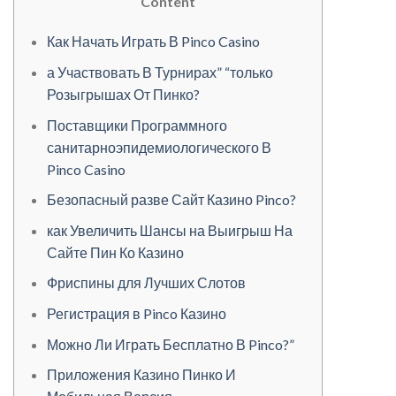
Content
Как Начать Играть В Pinco Casino
а Участвовать В Турнирах” “только
Розыгрышах От Пинко?
Поставщики Программного
санитарноэпидемиологического В
Pinco Casino
Безопасный разве Сайт Казино Pinco?
как Увеличить Шансы на Выигрыш На
Сайте Пин Ко Казино
Фриспины для Лучших Слотов
Регистрация в Pinco Казино
Можно Ли Играть Бесплатно В Pinco?”
Приложения Казино Пинко И