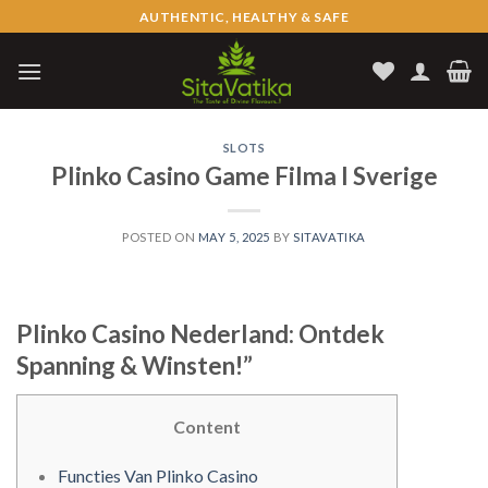
Skip
AUTHENTIC, HEALTHY & SAFE
to
content
SLOTS
Plinko Casino Game Filma I Sverige
POSTED ON
MAY 5, 2025
BY
SITAVATIKA
Plinko Casino Nederland: Ontdek
Spanning & Winsten!”
Content
Functies Van Plinko Casino