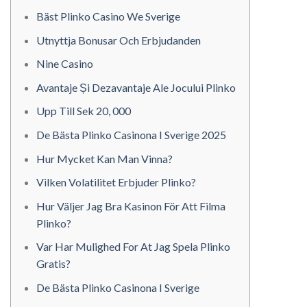
Bäst Plinko Casino We Sverige
Utnyttja Bonusar Och Erbjudanden
Nine Casino
Avantaje Și Dezavantaje Ale Jocului Plinko
Upp Till Sek 20, 000
De Bästa Plinko Casinona I Sverige 2025
Hur Mycket Kan Man Vinna?
Vilken Volatilitet Erbjuder Plinko?
Hur Väljer Jag Bra Kasinon För Att Filma
Plinko?
Var Har Mulighed For At Jag Spela Plinko
Gratis?
De Bästa Plinko Casinona I Sverige