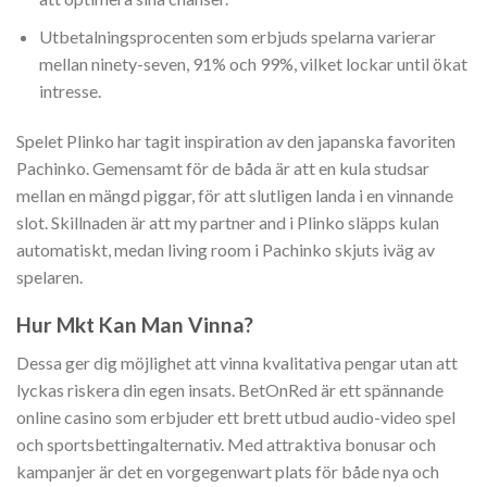
Utbetalningsprocenten som erbjuds spelarna varierar
mellan ninety-seven, 91% och 99%, vilket lockar until ökat
intresse.
Spelet Plinko har tagit inspiration av den japanska favoriten
Pachinko. Gemensamt för de båda är att en kula studsar
mellan en mängd piggar, för att slutligen landa i en vinnande
slot. Skillnaden är att my partner and i Plinko släpps kulan
automatiskt, medan living room i Pachinko skjuts iväg av
spelaren.
Hur Mkt Kan Man Vinna?
Dessa ger dig möjlighet att vinna kvalitativa pengar utan att
lyckas riskera din egen insats. BetOnRed är ett spännande
online casino som erbjuder ett brett utbud audio-video spel
och sportsbettingalternativ. Med attraktiva bonusar och
kampanjer är det en vorgegenwart plats för både nya och