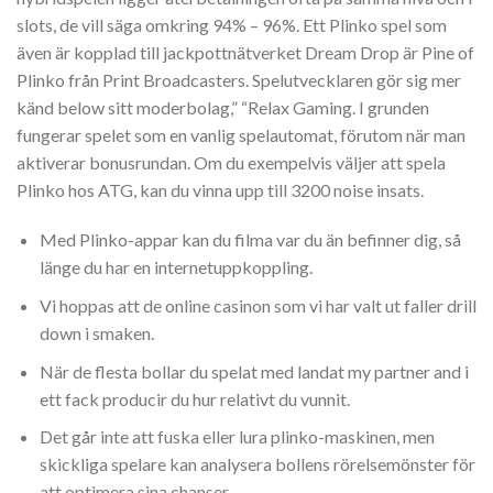
slots, de vill säga omkring 94% – 96%. Ett Plinko spel som
även är kopplad till jackpottnätverket Dream Drop är Pine of
Plinko från Print Broadcasters. Spelutvecklaren gör sig mer
känd below sitt moderbolag,” “Relax Gaming. I grunden
fungerar spelet som en vanlig spelautomat, förutom när man
aktiverar bonusrundan. Om du exempelvis väljer att spela
Plinko hos ATG, kan du vinna upp till 3200 noise insats.
Med Plinko-appar kan du filma var du än befinner dig, så
länge du har en internetuppkoppling.
Vi hoppas att de online casinon som vi har valt ut faller drill
down i smaken.
När de flesta bollar du spelat med landat my partner and i
ett fack producir du hur relativt du vunnit.
Det går inte att fuska eller lura plinko-maskinen, men
skickliga spelare kan analysera bollens rörelsemönster för
att optimera sina chanser.