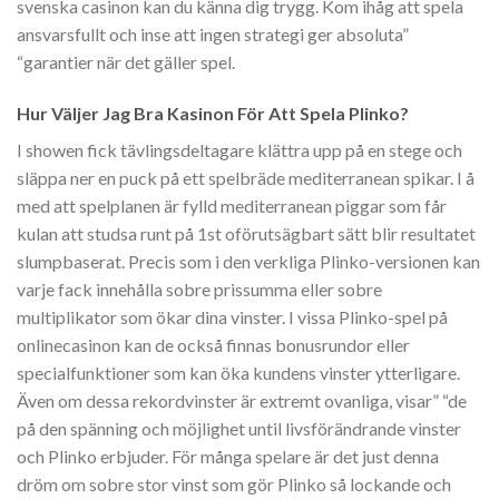
svenska casinon kan du känna dig trygg. Kom ihåg att spela
ansvarsfullt och inse att ingen strategi ger absoluta”
“garantier när det gäller spel.
Hur Väljer Jag Bra Kasinon För Att Spela Plinko?
I showen fick tävlingsdeltagare klättra upp på en stege och
släppa ner en puck på ett spelbräde mediterranean spikar. I å
med att spelplanen är fylld mediterranean piggar som får
kulan att studsa runt på 1st oförutsägbart sätt blir resultatet
slumpbaserat. Precis som i den verkliga Plinko-versionen kan
varje fack innehålla sobre prissumma eller sobre
multiplikator som ökar dina vinster. I vissa Plinko-spel på
onlinecasinon kan de också finnas bonusrundor eller
specialfunktioner som kan öka kundens vinster ytterligare.
Även om dessa rekordvinster är extremt ovanliga, visar” “de
på den spänning och möjlighet until livsförändrande vinster
och Plinko erbjuder. För många spelare är det just denna
dröm om sobre stor vinst som gör Plinko så lockande och