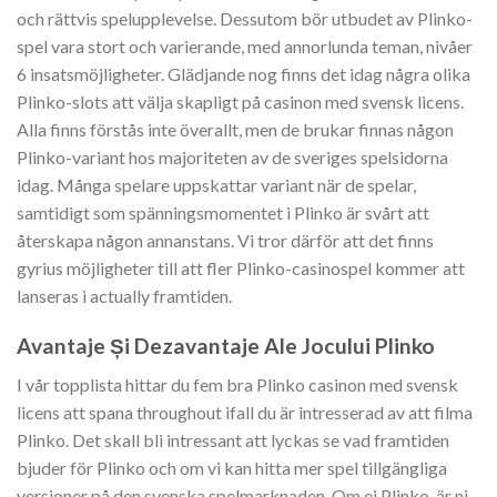
och rättvis spelupplevelse. Dessutom bör utbudet av Plinko-
spel vara stort och varierande, med annorlunda teman, nivåer
6 insatsmöjligheter. Glädjande nog finns det idag några olika
Plinko-slots att välja skapligt på casinon med svensk licens.
Alla finns förstås inte överallt, men de brukar finnas någon
Plinko-variant hos majoriteten av de sveriges spelsidorna
idag. Många spelare uppskattar variant när de spelar,
samtidigt som spänningsmomentet i Plinko är svårt att
återskapa någon annanstans. Vi tror därför att det finns
gyrius möjligheter till att fler Plinko-casinospel kommer att
lanseras i actually framtiden.
Avantaje Și Dezavantaje Ale Jocului Plinko
I vår topplista hittar du fem bra Plinko casinon med svensk
licens att spana throughout ifall du är intresserad av att filma
Plinko. Det skall bli intressant att lyckas se vad framtiden
bjuder för Plinko och om vi kan hitta mer spel tillgängliga
versioner på den svenska spelmarknaden. Om ej Plinko, är ni