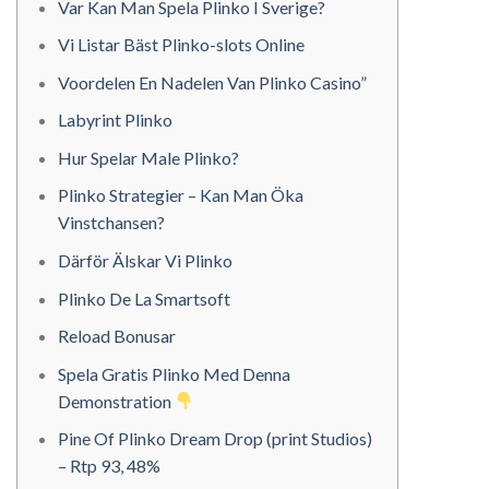
Var Kan Man Spela Plinko I Sverige?
Vi Listar Bäst Plinko-slots Online
Voordelen En Nadelen Van Plinko Casino”
Labyrint Plinko
Hur Spelar Male Plinko?
Plinko Strategier – Kan Man Öka
Vinstchansen?
Därför Älskar Vi Plinko
Plinko De La Smartsoft
Reload Bonusar
Spela Gratis Plinko Med Denna
Demonstration
Pine Of Plinko Dream Drop (print Studios)
– Rtp 93, 48%