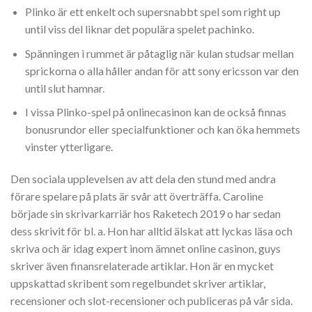
Plinko är ett enkelt och supersnabbt spel som right up
until viss del liknar det populära spelet pachinko.
Spänningen i rummet är påtaglig när kulan studsar mellan
sprickorna o alla håller andan för att sony ericsson var den
until slut hamnar.
I vissa Plinko-spel på onlinecasinon kan de också finnas
bonusrundor eller specialfunktioner och kan öka hemmets
vinster ytterligare.
Den sociala upplevelsen av att dela den stund med andra
förare spelare på plats är svår att överträffa. Caroline
började sin skrivarkarriär hos Raketech 2019 o har sedan
dess skrivit för bl. a. Hon har alltid älskat att lyckas läsa och
skriva och är idag expert inom ämnet online casinon, guys
skriver även finansrelaterade artiklar. Hon är en mycket
uppskattad skribent som regelbundet skriver artiklar,
recensioner och slot-recensioner och publiceras på vår sida.